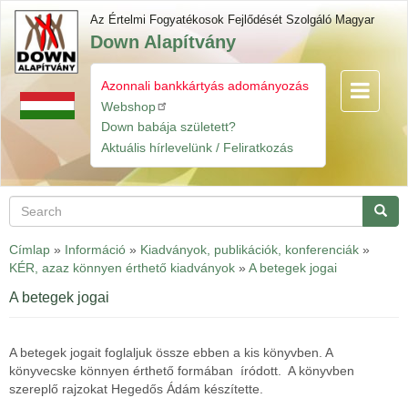
Skip
Az Értelmi Fogyatékosok Fejlődését Szolgáló Magyar
to
Down Alapítvány
main
content
Azonnali bankkártyás adományozás
Toggle
Gyorslinkek
navigatio
Webshop
Down babája született?
Aktuális hírlevelünk / Feliratkozás
Search
Searc
Címlap
»
Információ
»
Kiadványok, publikációk, konferenciák
»
KÉR, azaz könnyen érthető kiadványok
»
A betegek jogai
A betegek jogai
A betegek jogait foglaljuk össze ebben a kis könyvben. A
könyvecske könnyen érthető formában íródott. A könyvben
szereplő rajzokat Hegedős Ádám készítette.