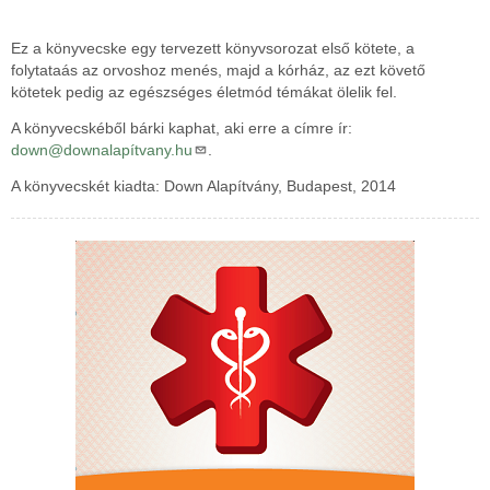
Ez a könyvecske egy tervezett könyvsorozat első kötete, a
folytataás az orvoshoz menés, majd a kórház, az ezt követő
kötetek pedig az egészséges életmód témákat ölelik fel.
A könyvecskéből bárki kaphat, aki erre a címre ír:
down@downalapítvany.hu
.
A könyvecskét kiadta: Down Alapítvány, Budapest, 2014