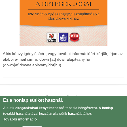
A kis könvy igényléséért, vagy további információért kérjük, írjon az
alábbi e-mail címre:
down
[at]
downalapitvany.hu
(down[at]downalapitvany[dot]hu)
Powered by
Drupal
Ez a honlap sütiket használ.
Adatvédelmi tájékoztató
Lábléc
A sütik elfogadásával kényelmesebbé teheti a böngészést. A honlap
menü
további használatával hozzájárul a sütik használatához.
Log in
User
További információ
menu