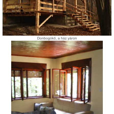
Donbogókő, a ház yáron