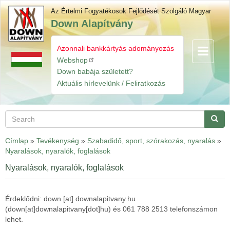
Skip
Az Értelmi Fogyatékosok Fejlődését Szolgáló Magyar
to
Down Alapítvány
main
content
Azonnali bankkártyás adományozás
Toggle
Gyorslinkek
navigatio
Webshop
Down babája született?
Aktuális hírlevelünk / Feliratkozás
Search
Searc
Címlap
»
Tevékenység
»
Szabadidő, sport, szórakozás, nyaralás
»
Nyaralások, nyaralók, foglalások
Nyaralások, nyaralók, foglalások
Érdeklődni:
down
[at]
downalapitvany.hu
(down[at]downalapitvany[dot]hu)
és 061 788 2513 telefonszámon
lehet.