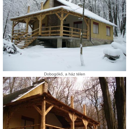
Dobogókő, a ház télen