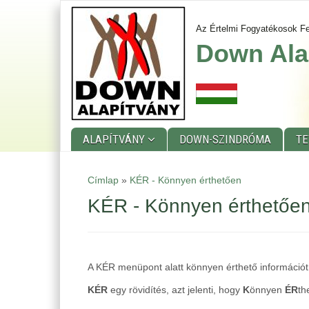
Skip
to
Az Értelmi Fogyatékosok Fe
main
Down Ala
content
ALAPÍTVÁNY
DOWN-SZINDRÓMA
T
Main
Címlap
»
KÉR - Könnyen érthetően
menu
KÉR - Könnyen érthetőe
A KÉR menüpont alatt könnyen érthető információt,
KÉR
egy rövidítés, azt jelenti, hogy
K
önnyen
ÉR
th