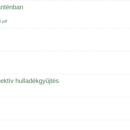
anténban
.pdf
ektív hulladékgyűjtés