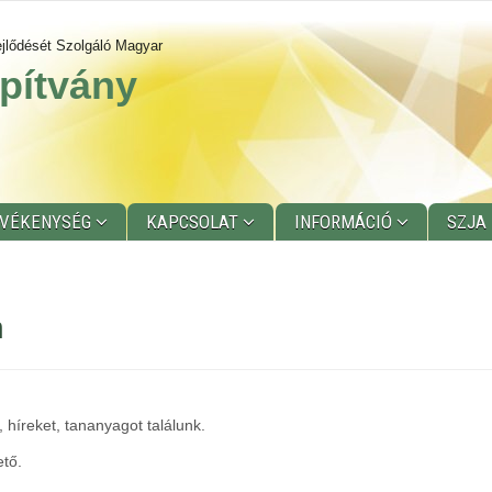
jlődését Szolgáló Magyar
pítvány
EVÉKENYSÉG
KAPCSOLAT
INFORMÁCIÓ
SZJA
n
 híreket, tananyagot találunk.
ető.