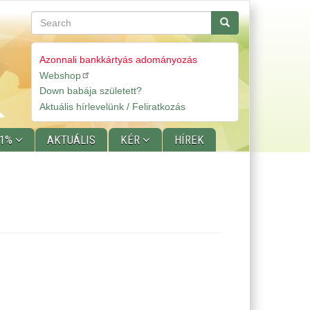
Search
Search
Azonnali bankkártyás adományozás
Webshop
Gyorslinkek
Down babája született?
Aktuális hírlevelünk / Feliratkozás
 1%
AKTUÁLIS
KÉR
HÍREK