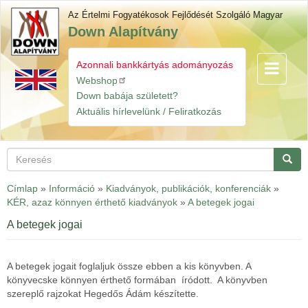
Ugrás
Az Értelmi Fogyatékosok Fejlődését Szolgáló Magyar
a
Down Alapítvány
tartalomra
Azonnali bankkártyás adományozás
Navigáció
Gyorslinkek
átkapcsol
Webshop
Down babája született?
Aktuális hírlevelünk / Feliratkozás
Keresés
Keres
Címlap
»
Információ
»
Kiadványok, publikációk, konferenciák
»
KÉR, azaz könnyen érthető kiadványok
»
A betegek jogai
A betegek jogai
A betegek jogait foglaljuk össze ebben a kis könyvben. A
könyvecske könnyen érthető formában íródott. A könyvben
szereplő rajzokat Hegedős Ádám készítette.