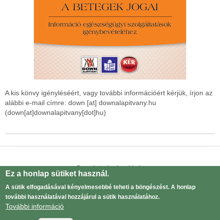
A kis könvy igényléséért, vagy további információért kérjük, írjon az
alábbi e-mail címre:
down
[at]
downalapitvany.hu
(down[at]downalapitvany[dot]hu)
Drupal
alapú webhely
Ez a honlap sütiket használ.
Adatvédelmi tájékoztató
Lábléc
A sütik elfogadásával kényelmesebbé teheti a böngészést. A honlap
menü
további használatával hozzájárul a sütik használatához.
Bejelentkezés
User
További információ
menu