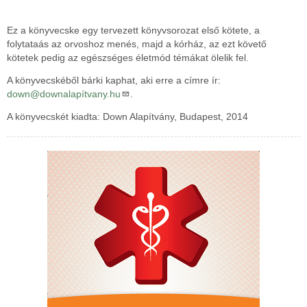
Ez a könyvecske egy tervezett könyvsorozat első kötete, a
folytataás az orvoshoz menés, majd a kórház, az ezt követő
kötetek pedig az egészséges életmód témákat ölelik fel.
A könyvecskéből bárki kaphat, aki erre a címre ír:
down@downalapítvany.hu
.
A könyvecskét kiadta: Down Alapítvány, Budapest, 2014