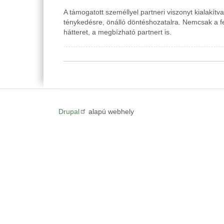
A támogatott személlyel partneri viszonyt kialakítv
ténykedésre, önálló döntéshozatalra. Nemcsak a fe
hátteret, a megbízható partnert is.
Drupal
alapú webhely