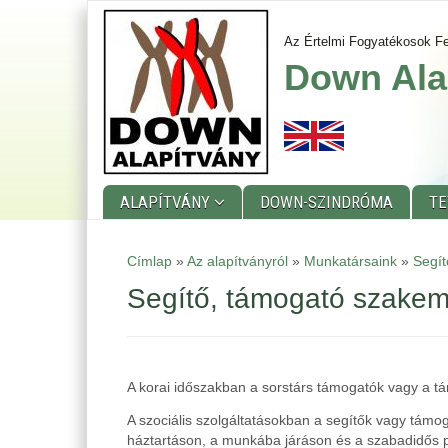
Ugrás
a
Az Értelmi Fogyatékosok Fe
tartalomra
Down Ala
ALAPÍTVÁNY
DOWN-SZINDRÓMA
T
Main
Címlap
»
Az alapítványról
»
Munkatársaink
»
Segí
menu
Segítő, támogató szake
A korai időszakban a sorstárs támogatók vagy a t
A szociális szolgáltatásokban a segítők vagy támog
háztartáson, a munkába járáson és a szabadidős p