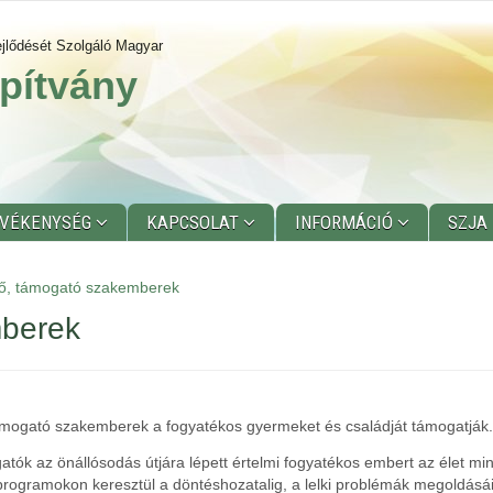
jlődését Szolgáló Magyar
pítvány
EVÉKENYSÉG
KAPCSOLAT
INFORMÁCIÓ
SZJA
tő, támogató szakemberek
mberek
ámogató szakemberek a fogyatékos gyermeket és családját támogatják.
atók az önállósodás útjára lépett értelmi fogyatékos embert az élet min
rogramokon keresztül a döntéshozatalig, a lelki problémák megoldásái