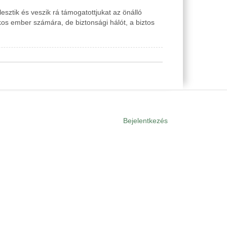
esztik és veszik rá támogatottjukat az önálló
kos ember számára, de biztonsági hálót, a biztos
Bejelentkezés
User
menu