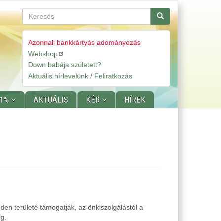
Keresés
Keresés
Azonnali bankkártyás adományozás
Webshop
Gyorslinkek
Down babája született?
Aktuális hírlevelünk / Feliratkozás
 1%
AKTUÁLIS
KÉR
HÍREK
den területé támogatják, az önkiszolgálástól a
g.