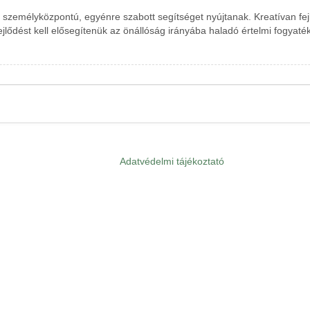
a személyközpontú, egyénre szabott segítséget nyújtanak. Kreatívan fejl
jlődést kell elősegítenük az önállóság irányába haladó értelmi fogyaté
Adatvédelmi tájékoztató
Lábléc
menü