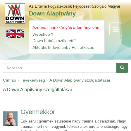
Ugrás
Az Értelmi Fogyatékosok Fejlődését Szolgáló Magyar
a
Down Alapítvány
tartalomra
Azonnali bankkártyás adományozás
Navigáció
Gyorslinkek
átkapcsol
Webshop
Down babája született?
Aktuális hírlevelünk / Feliratkozás
Keresés
Keres
Címlap
»
Tevékenység
»
A Down Alapítvány szolgáltatásai
A Down Alapítvány szolgáltatásai
Gyermekkor
Egy sérült gyermek születése nagy trauma a családnak. Nagy
trauma, mert nem vagyunk felkészültek erre a lehetőségre, úgy