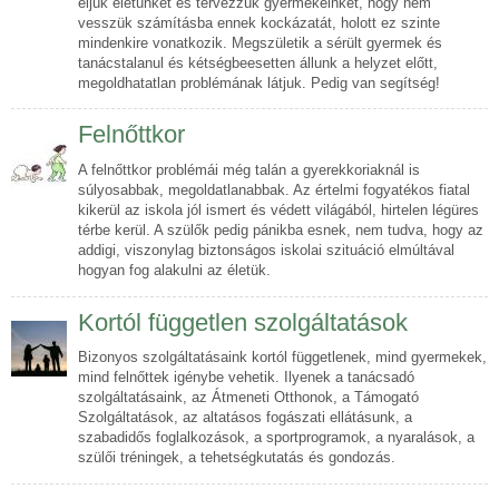
éljük életünket és tervezzük gyermekeinket, hogy nem
vesszük számításba ennek kockázatát, holott ez szinte
mindenkire vonatkozik. Megszületik a sérült gyermek és
tanácstalanul és kétségbeesetten állunk a helyzet előtt,
megoldhatatlan problémának látjuk. Pedig van segítség!
Felnőttkor
A felnőttkor problémái még talán a gyerekkoriaknál is
súlyosabbak, megoldatlanabbak. Az értelmi fogyatékos fiatal
kikerül az iskola jól ismert és védett világából, hirtelen légüres
térbe kerül. A szülők pedig pánikba esnek, nem tudva, hogy az
addigi, viszonylag biztonságos iskolai szituáció elmúltával
hogyan fog alakulni az életük.
Kortól független szolgáltatások
Bizonyos szolgáltatásaink kortól függetlenek, mind gyermekek,
mind felnőttek igénybe vehetik. Ilyenek a tanácsadó
szolgáltatásaink, az Átmeneti Otthonok, a Támogató
Szolgáltatások, az altatásos fogászati ellátásunk, a
szabadidős foglalkozások, a sportprogramok, a nyaralások, a
szülői tréningek, a tehetségkutatás és gondozás.