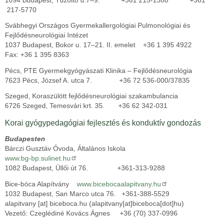
217-5770
Svábhegyi Országos Gyermekallergológiai Pulmonológiai és
Fejlődésneurológiai Intézet
1037 Budapest, Bokor u. 17–21. II. emelet +36 1 395 4922
Fax: +36 1 395 8363
Pécs, PTE Gyermekgyógyászati Klinika – Fejlődésneurológia
7623 Pécs, József A. utca 7. +36 72 536-000/37835
Szeged, Koraszülött fejlődésneurológiai szakambulancia
6726 Szeged, Temesvári krt. 35. +36 62 342-031
Korai gyógypedagógiai fejlesztés és konduktív gondozás
Budapesten
Bárczi Gusztáv Óvoda, Általános Iskola
www.bg-bp.sulinet.hu
1082 Budapest, Üllői út 76. +361-313-9288
Bice-bóca Alapítvány
www.bicebocaalapitvany.hu
1032 Budapest, San Marco utca 76. +361-388-5529
alapitvany
[at]
biceboca.hu
(alapitvany[at]biceboca[dot]hu)
Vezető: Czeglédiné Kovács Ágnes +36 (70) 337-0996