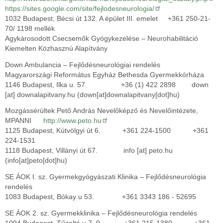
https://sites.google.com/site/fejlodesneurologia/
1032 Budapest, Bécsi út 132. A épület III. emelet +361 250-21-
70/ 1198 mellék
Agykárosodott Csecsemők Gyógykezelése – Neurohabilitáció
Kiemelten Közhasznú Alapítvány
Down Ambulancia – Fejlődésneurológiai rendelés
Magyarországi Református Egyház Bethesda Gyermekkórháza
1146 Budapest, Ilka u. 57. +36 (1) 422 2898
down
[at]
downalapitvany.hu
(down[at]downalapitvany[dot]hu)
Mozgássérültek Pető András Nevelőképző és Nevelőintézete,
MPANNI
http://www.peto.hu
1125 Budapest, Kútvölgyi út 6. +361 224-1500 +361
224-1531
1118 Budapest, Villányi út 67.
info
[at]
peto.hu
(info[at]peto[dot]hu)
SE ÁOK I. sz. Gyermekgyógyászati Klinika – Fejlődésneurológia
rendelés
1083 Budapest, Bókay u 53. +361 3343 186 - 52695
SE ÁOK 2. sz. Gyermekklinika – Fejlődésneurológia rendelés
1094 Budapest, Tűzoltó u.7–9. +361 215-1380 +361