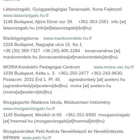
Látásvizsgáló, Gyógypedagógiai Tanácsadó, Korai Fejlesztő
www.latasvizsgalo.hu
1146 Budapest, Ajtósi Dürer sor 39. +361-363-1561
info
[at]
latasvizsgalo.hu
(info[at]latasvizsgalo[dot]hu)
Mackógyógytorna
www.mackorendelo.hu
1026 Budapest, Nagyajtai utca 15. fsz.1.
+36 (30) 389-7327 +36 (30) 405-2284
kovacsandrea
[at]
mackorendelo.hu
(kovacsandrea[at]mackorendelo[dot]hu)
MOIRA Konduktív Pedagógiai Centrum
www.moira-cec.hu
1039 Budapest, Kelta u. 3. +361-250-2477 +361-243-9630;
Postacím: 2031 Érd 1. Pf. 45.
agnesborbely
[at]
axelero.hu
(agnesborbely[at]axelero[dot]hu)
moira
[at]
axelero.hu
(moira[at]axelero[dot]hu)
Mozgásjavító Általános Iskola, Módszertani Intézmény
www.mozgasvizsgalo.hu
1145 Budapest, Mexikói út 60. +361-251-6900
mozgasvizsgalo
[at]
freemail.hu
(mozgasvizsgalo[at]freemail[dot]hu)
Mozgássérültek Pető András Nevelőképző és Nevelőintézete,
MPANNI
www.peto.hu