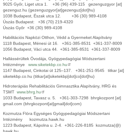
9025 Győr, Liget utca 1. +36 (96) 439-115
gezenguzgyor
[at]
gezenguz.hu
(gezenguzgyor[at]gezenguz[dot]hu)
1038 Budapest, Észak utca 12. +36 (30) 989-4108
Úszás Budapest: +36 (70) 219-4320
Úszás Győr +36 (30) 989-4108
Habilitációs Napközi Otthon, Védd a Gyermeket Alapítvány
1118 Budapest, Ménesi út 16. +361-385-8531 +361-337-8009
1056 Budapest, Váci utca 44. +361-385-8531 +361-337-8009
Hallássérültek Óvodája, Gyógypedagógiai Módszertani
Intézménye
www.siketekbp.co.hu
1147 Budapest, Cinkotai út 125–137. +361-251-9545
titkar
[at]
siketekbp.co.hu
(titkar[at]siketekbp[dot]co[dot]hu)
Hidroterápiás Rehabilitációs Gimnasztika Alapítvány, HRG és
TSMT
www.bhrg.hu
1033 Budapest, Tavasz u. 5. +361-303-7298
bhrgkozpont
[at]
gmail.com
(bhrgkozpont[at]gmail[dot]com)
Kozmutza Flóra Egységes Gyógypedagógiai Módszertani
Intézmény kozmutza.hawk.hu
1223 Budapest, Kápolna u. 2-4. +361-226-8185 kozmutza(@)
hawk.hu