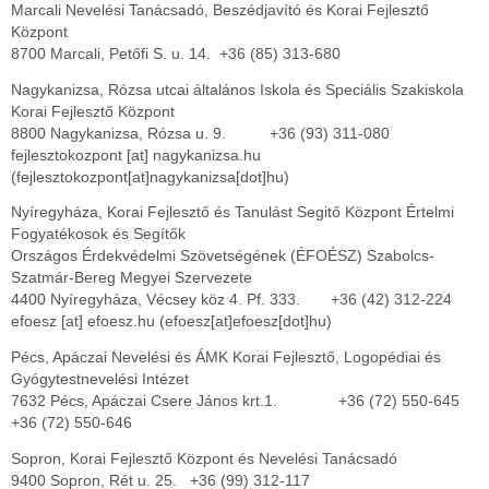
Marcali Nevelési Tanácsadó, Beszédjavító és Korai Fejlesztő
Központ
8700 Marcali, Petőfi S. u. 14. +36 (85) 313-680
Nagykanizsa, Rózsa utcai általános Iskola és Speciális Szakiskola
Korai Fejlesztő Központ
8800 Nagykanizsa, Rózsa u. 9. +36 (93) 311-080
fejlesztokozpont
[at]
nagykanizsa.hu
(fejlesztokozpont[at]nagykanizsa[dot]hu)
Nyíregyháza, Korai Fejlesztő és Tanulást Segitő Központ Értelmi
Fogyatékosok és Segítők
Országos Érdekvédelmi Szövetségének (ÉFOÉSZ) Szabolcs-
Szatmár-Bereg Megyei Szervezete
4400 Nyíregyháza, Vécsey köz 4. Pf. 333. +36 (42) 312-224
efoesz
[at]
efoesz.hu
(efoesz[at]efoesz[dot]hu)
Pécs, Apáczai Nevelési és ÁMK Korai Fejlesztő, Logopédiai és
Gyógytestnevelési Intézet
7632 Pécs, Apáczai Csere János krt.1. +36 (72) 550-645
+36 (72) 550-646
Sopron, Korai Fejlesztő Központ és Nevelési Tanácsadó
9400 Sopron, Rét u. 25. +36 (99) 312-117