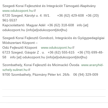
Szegedi Korai Fejlesztést és Integrációt Támogató Alapitvány
www.odukozpont.hu
6720 Szeged, Károlyi u. 4. III/1. +36 (62) 429-608 +36 (20)
961-5537
Kapcsolattartó: Magyar Adél +36 (62) 318-608
info
[at]
odukozpont.hu
(info[at]odukozpont[dot]hu)
Szegedi Korai Fejlesztő Gondozó, Integrációs és Gyógypedagógiai
Módszertani Központ –
Odú Fejlesztő Központ
www.odukozpont.hu
6723 Szeged, Gáspár Z . u. +36 (62) 555-615 +36 (70) 699-48-
58
info
[at]
odukozpont.hu
(info[at]odukozpont[dot]hu)
Szombathely, Korai Fejlesztő és Micimackó Óvoda
www.aranyhid-
szhely.sulinet.hu
9700 Szombathely, Pázmány Péter krt. 26/b. 06 (94) 329-009