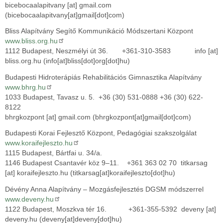
bicebocaalapitvany
[at]
gmail.com
(bicebocaalapitvany[at]gmail[dot]com)
Bliss Alapítvány Segítő Kommunikáció Módszertani Központ
www.bliss.org.hu
1112 Budapest, Neszmélyi út 36. +361-310-3583
info
[at]
bliss.org.hu
(info[at]bliss[dot]org[dot]hu)
Budapesti Hidroterápiás Rehabilitációs Gimnasztika Alapítvány
www.bhrg.hu
1033 Budapest, Tavasz u. 5. +36 (30) 531-0888 +36 (30) 622-
8122
bhrgkozpont
[at]
gmail.com
(bhrgkozpont[at]gmail[dot]com)
Budapesti Korai Fejlesztő Központ, Pedagógiai szakszolgálat
www.koraifejleszto.hu
1115 Budapest, Bártfai u. 34/a.
1146 Budapest Csantavér köz 9–11. +361 363 02 70
titkarsag
[at]
koraifejleszto.hu
(titkarsag[at]koraifejleszto[dot]hu)
Dévény Anna Alapítvány – Mozgásfejlesztés DGSM módszerrel
www.deveny.hu
1122 Budapest, Moszkva tér 16. +361-355-5392
deveny
[at]
deveny.hu
(deveny[at]deveny[dot]hu)