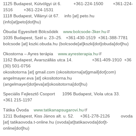
1125 Budapest, Kútvölgyi út 6. +361-224-1500 +361-224-
1516 +361-224-1531
1118 Budapest, Villányi út 67.
info
[at]
peto.hu
(info[at]peto[dot]hu)
Óbudai Egyesített Bölcsődék
www.bolcsode-3ker.hu
1035 Budapest, Szél u. 23–25. +361-430-1519 +361-388-7781
bolcsode
[at]
kszki.obuda.hu
(bolcsode[at]kszki[dot]obuda[dot]hu)
Okostorna – Ayres terápia
www.ayresterapia.hu
1162 Budapest, Avarszállás utca 14. +361-409-1910 +36
(30) 501-0756
okositotorna
[at]
gmail.com
(okositotorna[at]gmail[dot]com)
angelmayer.eva
[at]
okositotorna.hu
(angelmayer[dot]eva[at]okositotorna[dot]hu)
Speciális Fejlesztő Csoport 1096 Budapest, Viola utca 33.
+361 215-1197
Tátika Óvoda
www.tatikanapsugarovi.hu
1211 Budapest, Kiss János alt. u. 52. +361-278-2126
ovoda
[at]
tatikaovoda.t-online.hu
(ovoda[at]tatikaovoda[dot]t-
online[dot]hu)