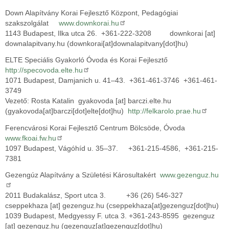
Down Alapítvány Korai Fejlesztő Központ, Pedagógiai
szakszolgálat
www.downkorai.hu
1143 Budapest, Ilka utca 26. +361-222-3208
downkorai
[at]
downalapitvany.hu
(downkorai[at]downalapitvany[dot]hu)
ELTE Speciális Gyakorló Óvoda és Korai Fejlesztő
http://specovoda.elte.hu
1071 Budapest, Damjanich u. 41–43. +361-461-3746 +361-461-
3749
Vezető: Rosta Katalin
gyakovoda
[at]
barczi.elte.hu
(gyakovoda[at]barczi[dot]elte[dot]hu)
http://felkarolo.prae.hu
Ferencvárosi Korai Fejlesztő Centrum Bölcsöde, Óvoda
www.fkoai.fw.hu
1097 Budapest, Vágóhíd u. 35–37. +361-215-4586, +361-215-
7381
Gezengúz Alapítvány a Születési Károsultakért
www.gezenguz.hu
2011 Budakalász, Sport utca 3. +36 (26) 546-327
cseppekhaza
[at]
gezenguz.hu
(cseppekhaza[at]gezenguz[dot]hu)
1039 Budapest, Medgyessy F. utca 3. +361-243-8595
gezenguz
[at]
gezenguz.hu
(gezenguz[at]gezenguz[dot]hu)