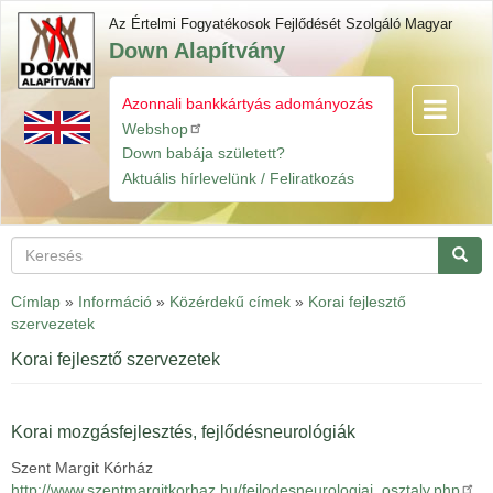
Ugrás
Az Értelmi Fogyatékosok Fejlődését Szolgáló Magyar
a
Down Alapítvány
tartalomra
Azonnali bankkártyás adományozás
Navigáció
Gyorslinkek
átkapcsol
Webshop
Down babája született?
Aktuális hírlevelünk / Feliratkozás
Keresés
Keres
Címlap
»
Információ
»
Közérdekű címek
»
Korai fejlesztő
szervezetek
Korai fejlesztő szervezetek
Korai mozgásfejlesztés, fejlődésneurológiák
Szent Margit Kórház
http://www.szentmargitkorhaz.hu/fejlodesneurologiai_osztaly.php