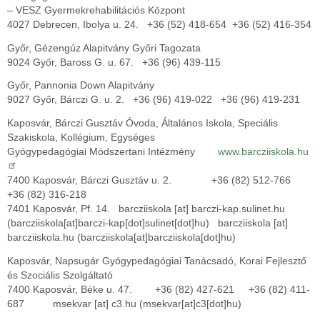
– VESZ Gyermekrehabilitációs Központ
4027 Debrecen, Ibolya u. 24. +36 (52) 418-654 +36 (52) 416-354
Győr, Gézengúz Alapitvány Győri Tagozata
9024 Győr, Baross G. u. 67. +36 (96) 439-115
Győr, Pannonia Down Alapitvány
9027 Győr, Bárczi G. u. 2. +36 (96) 419-022 +36 (96) 419-231
Kaposvár, Bárczi Gusztáv Óvoda, Általános Iskola, Speciális
Szakiskola, Kollégium, Egységes
Gyógypedagógiai Módszertani Intézmény
www.barcziiskola.hu
7400 Kaposvár, Bárczi Gusztáv u. 2. +36 (82) 512-766
+36 (82) 316-218
7401 Kaposvár, Pf. 14.
barcziiskola
[at]
barczi-kap.sulinet.hu
(barcziiskola[at]barczi-kap[dot]sulinet[dot]hu)
barcziiskola
[at]
barcziiskola.hu
(barcziiskola[at]barcziiskola[dot]hu)
Kaposvár, Napsugár Gyógypedagógiai Tanácsadó, Korai Fejlesztő
és Szociális Szolgáltató
7400 Kaposvár, Béke u. 47. +36 (82) 427-621 +36 (82) 411-
687
msekvar
[at]
c3.hu
(msekvar[at]c3[dot]hu)