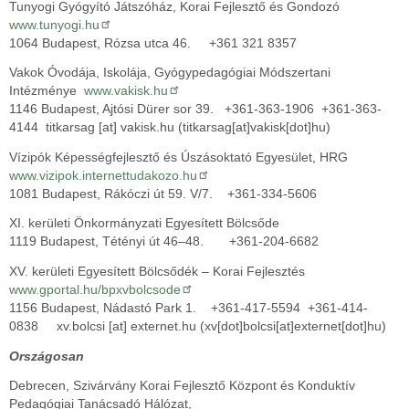
Tunyogi Gyógyító Játszóház, Korai Fejlesztő és Gondozó
www.tunyogi.hu
1064 Budapest, Rózsa utca 46. +361 321 8357
Vakok Óvodája, Iskolája, Gyógypedagógiai Módszertani
Intézménye
www.vakisk.hu
1146 Budapest, Ajtósi Dürer sor 39. +361-363-1906 +361-363-
4144
titkarsag
[at]
vakisk.hu
(titkarsag[at]vakisk[dot]hu)
Vízipók Képességfejlesztő és Úszásoktató Egyesület, HRG
www.vizipok.internettudakozo.hu
1081 Budapest, Rákóczi út 59. V/7. +361-334-5606
XI. kerületi Önkormányzati Egyesített Bölcsőde
1119 Budapest, Tétényi út 46–48. +361-204-6682
XV. kerületi Egyesített Bölcsődék – Korai Fejlesztés
www.gportal.hu/bpxvbolcsode
1156 Budapest, Nádastó Park 1. +361-417-5594 +361-414-
0838
xv.bolcsi
[at]
externet.hu
(xv[dot]bolcsi[at]externet[dot]hu)
Országosan
Debrecen, Szivárvány Korai Fejlesztő Központ és Konduktív
Pedagógiai Tanácsadó Hálózat,