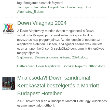
fog támogatott életvitelt folytatni.
Támogatott lakhatási Projekt_Sajtóközlemény_Down
Alapítvány_5.docx
Down Világnap 2024
A Down Alapítvány minden évben megünnepli a Down-
szindróma Világnapját, színielőadás is kapcsolódik a
nevezetes nap programjaihoz. Az idei duplán ünnepnap az
alapítvány életében. Hiszen, a világnapi események mellett
ezen a napon kerül sor új szolgáltató centrumunk ünnepélyes
megnyitójára is.
Sajtóanyag_Down-szindróma világnap 2024..docx
Háttéranyag_Down Alapítvány_ Bocskai Napközi Otthon.docx
Mi a csoda?! Down-szindróma! -
Kerekasztal beszélgetés a Marriott
Budapest Hotelben
2022. november 8-án a Budapest Marriott Hotel egy különleges
eseménynek adott otthont.