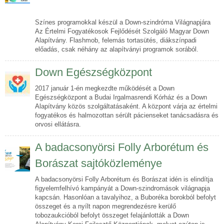
Színes programokkal készül a Down-szindróma Világnapjára
Az Értelmi Fogyatékosok Fejlődését Szolgáló Magyar Down
Alapítvány. Flashmob, felemás tortasütés, diákszínpadi
előadás, csak néhány az alapítványi programok sorából.
Down Egészségközpont
2017 január 1-én megkezdte működését a Down
Egészségközpont a Budai Irgalmasrendi Kórház és a Down
Alapítvány közös szolgáltatásaként. A központ várja az értelmi
fogyatékos és halmozottan sérült pácienseket tanácsadásra és
orvosi ellátásra.
A badacsonyörsi Folly Arborétum és
Borászat sajtóközleménye
A badacsonyörsi Folly Arborétum és Borászat idén is elindítja
figyelemfelhívó kampányát a Down-szindromások világnapja
kapcsán. Hasonlóan a tavalyihoz, a Buboréka borokból befolyt
összeget és a nyílt napon megrendezésre kerülő
tobozaukcióból befolyt összeget felajánlották a Down