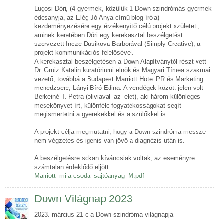
Lugosi Dóri, (4 gyermek, közülük 1 Down-szindrómás gyermek
édesanyja, az Elég Jó Anya című blog írója)
kezdeményezésére egy érzékenyítő célú projekt született,
aminek keretében Dóri egy kerekasztal beszélgetést
szervezett Incze-Dusikova Barborával (Simply Creative), a
projekt kommunikációs felelősével.
A kerekasztal beszélgetésen a Down Alapítványtól részt vett
Dr. Gruiz Katalin kuratóriumi elnök és Magyari Tímea szakmai
vezető, továbbá a Budapest Marriott Hotel PR és Marketing
menedzsere, Lányi-Bíró Edina. A vendégek között jelen volt
Berkeiné T. Petra (oliviaval_az_elet), aki három különleges
mesekönyvet írt, különféle fogyatékosságokat segít
megismertetni a gyerekekkel és a szülőkkel is.
A projekt célja megmutatni, hogy a Down-szindróma messze
nem végzetes és igenis van jövő a diagnózis után is.
A beszélgetésre sokan kíváncsiak voltak, az eseményre
számtalan érdeklődő eljött.
Marriott_mi a csoda_sajtóanyag_M.pdf
Down Világnap 2023
2023. március 21-e a Down-szindróma világnapja