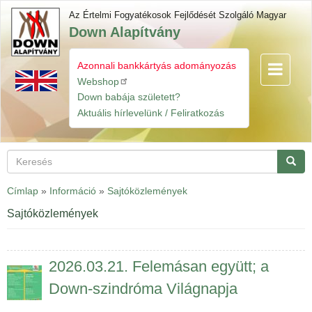
Ugrás
Az Értelmi Fogyatékosok Fejlődését Szolgáló Magyar
a
Down Alapítvány
tartalomra
Azonnali bankkártyás adományozás
Navigáció
Gyorslinkek
átkapcsol
Webshop
Down babája született?
Aktuális hírlevelünk / Feliratkozás
Keresés
Keres
Címlap
»
Információ
»
Sajtóközlemények
Sajtóközlemények
2026.03.21. Felemásan együtt; a
Down-szindróma Világnapja