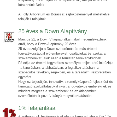
Alapítvány Korai Fejlesztő Központjának, melyet ezúton is
köszönünk Nekik!
A Folly Arborétum és Borászat sajtóközleményét mellékelve
találják / találjátok.
25 éves a Down Alapítvány
Március 21, a Down Világnap alkalmából megemlékeztünk
arról, hogy a Down Alapítvány 25 éves.
25 éve szolgálja a Down-szindrómás és más értelmi
fogyatékossággal élő embereket, családjukat és azokat a
szakembereket, akik ezen a területen tevékenykednek.
Fő célja az értelmi fogyatékos személyek teljes körű inklúziója
- a tanulásban, a lakhatásban, a foglalkoztatásban, a
szabadidős tevékenységekben, és a társadalmi részvételben
egyaránt.
Hogy ez teljesüljön, innovatív, személyközpontú fejlesztést és
támogató szolgáltatásokat nyújt a fogyatékos embereknek és
mindent megtesz a szakemberek és az átlagember
szemléletének pozitív irányú megváltoztatásáért.
1% felajánlása
Alapítványunk tevékenységét idén is támogathatja adója 1%-