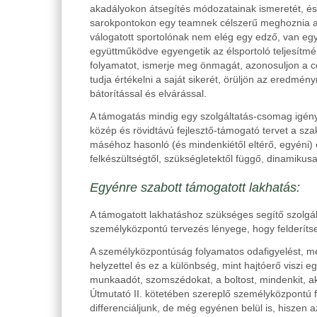
akadályokon átsegítés módozatainak ismeretét, és 
sarokpontokon egy teamnek célszerű meghoznia azok
válogatott sportolónak nem elég egy edző, van eg
együttműködve egyengetik az élsportoló teljesítmé
folyamatot, ismerje meg önmagát, azonosuljon a c
tudja értékelni a saját sikerét, örüljön az eredmé
bátorítással és elvárással.
A támogatás mindig egy szolgáltatás-csomag igényb
közép és rövidtávú fejlesztő-támogató tervet a sz
máséhoz hasonló (és mindenkiétől eltérő, egyéni) 
felkészültségtől, szükségletektől függő, dinamiku
Egyénre szabott támogatott lakhatás:
A támogatott lakhatáshoz szükséges segítő szolgál
személyközpontú tervezés lényege, hogy felderítse,
A személyközpontúság folyamatos odafigyelést, megh
helyzettel és ez a különbség, mint hajtóerő viszi 
munkaadót, szomszédokat, a boltost, mindenkit, ak
Útmutató II. kötetében szereplő személyközpontú f
differenciáljunk, de még egyénen belül is, hiszen a