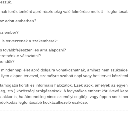
vezzük.
nak területenként apró részletekig való felmérése mellett – legfontosa
 az adott emberben?
 az ember?
 is tervezzenek a szakemberek:
 továbbfejleszteni és arra alapozni?
retnénk-e változtatni?
teendők?
a mindennapi élet apró dolgaira vonatkozhatnak, amihez nem szüksé
 ilyen alapon tervezni, személyre szabott napi vagy heti tervet készíten
 támogatói körök és informális hálózatok. Ezek azok, amelyek az egyént 
ndég, stb.) közösségi szolgáltatások. A fogyatékos embert körülvevő kap
ja akkor is, ha átmenetileg nincs személyi segítője vagy éppen senki ne
ondolkodás legfontosabb kockázatkezelő eszköze.