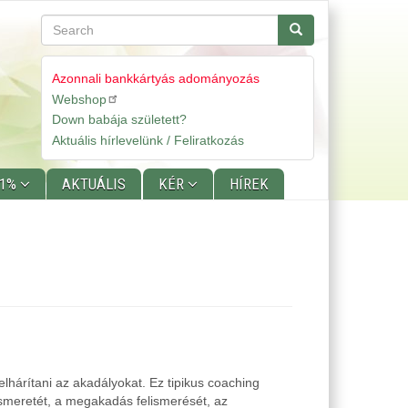
Search
Search
Azonnali bankkártyás adományozás
Webshop
Gyorslinkek
Down babája született?
Aktuális hírlevelünk / Feliratkozás
 1%
AKTUÁLIS
KÉR
HÍREK
lhárítani az akadályokat. Ez tipikus coaching
 ismeretét, a megakadás felismerését, az