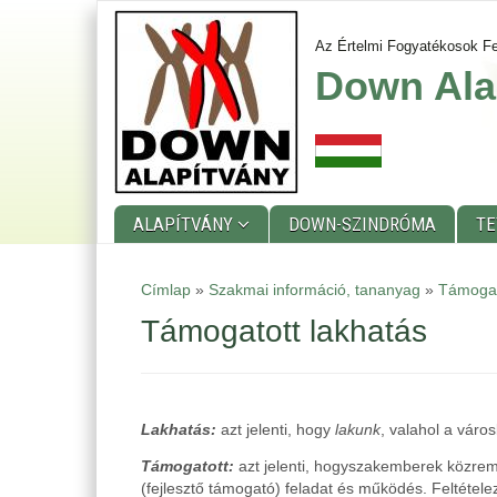
Skip
to
Az Értelmi Fogyatékosok Fe
main
Down Ala
content
ALAPÍTVÁNY
DOWN-SZINDRÓMA
T
Main
Címlap
»
Szakmai információ, tananyag
»
Támogat
menu
Támogatott lakhatás
Lakhatás:
azt jelenti, hogy
lakunk
, valahol a váro
Támogatott:
azt jelenti, hogyszakemberek közremű
(fejlesztő támogató) feladat és működés. Feltétele