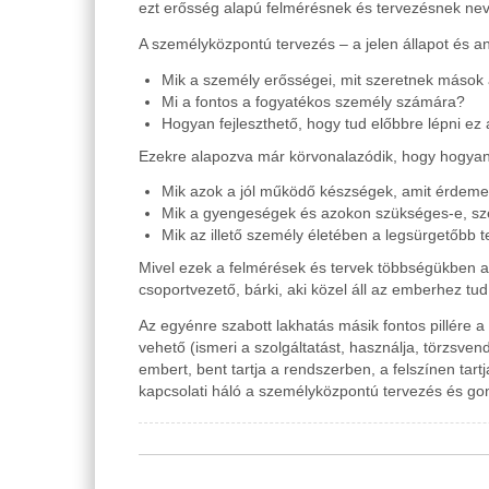
ezt erősség alapú felmérésnek és tervezésnek ne
A személyközpontú tervezés – a jelen állapot és an
Mik a személy erősségei, mit szeretnek mások
Mi a fontos a fogyatékos személy számára?
Hogyan fejleszthető, hogy tud előbbre lépni ez
Ezekre alapozva már körvonalazódik, hogy hogyan
Mik azok a jól működő készségek, amit érdemes
Mik a gyengeségek és azokon szükséges-e, sze
Mik az illető személy életében a legsürgetőbb 
Mivel ezek a felmérések és tervek többségükben 
csoportvezető, bárki, aki közel áll az emberhez tud
Az egyénre szabott lakhatás másik fontos pillére a
vehető (ismeri a szolgáltatást, használja, törzsve
embert, bent tartja a rendszerben, a felszínen tart
kapcsolati háló a személyközpontú tervezés és g