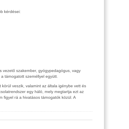
bb kérdései:
ges vezető szakember, gyógypedagógus, vagy
i a támogatott személlyel együtt.
körül veszik, valamint az általa igénybe vett és
csolatrendszer egy háló, mely megtartja ezt az
m figyel rá a hivatásos támogatók közül. A