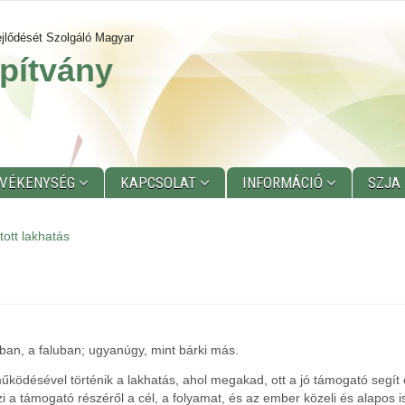
jlődését Szolgáló Magyar
pítvány
EVÉKENYSÉG
KAPCSOLAT
INFORMÁCIÓ
SZJA
ott lakhatás
sban, a faluban; ugyanúgy, mint bárki más.
ködésével történik a lakhatás, ahol megakad, ott a jó támogató segít e
zi a támogató részéről a cél, a folyamat, és az ember közeli és alapos