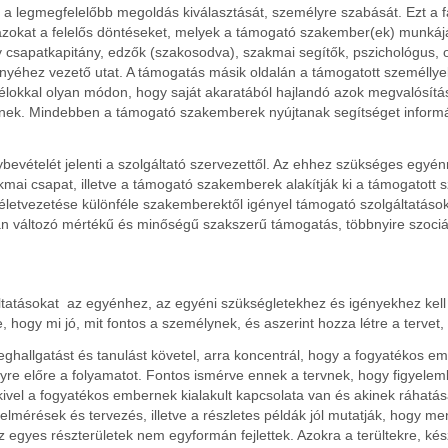
a legmegfelelőbb megoldás kiválasztását, személyre szabását. Ezt a fa
at a felelős döntéseket, melyek a támogató szakember(ek) munkáját ir
y csapatkapitány, edzők (szakosodva), szakmai segítők, pszichológus,
nyéhez vezető utat. A támogatás másik oldalán a támogatott személlyel
élokkal olyan módon, hogy saját akaratából hajlandó azok megvalósítás
nynek. Mindebben a támogató szakemberek nyújtanak segítséget informáci
evételét jelenti a szolgáltató szervezettől. Az ehhez szükséges egyén
akmai csapat, illetve a támogató szakemberek alakítják ki a támogatott
életvezetése különféle szakemberektől igényel támogató szolgáltatások
san változó mértékű és minőségű szakszerű támogatás, többnyire szociá
tatásokat az egyénhez, az egyéni szükségletekhez és igényekhez kell 
 hogy mi jó, mit fontos a személynek, és aszerint hozza létre a tervet
allgatást és tanulást követel, arra koncentrál, hogy a fogyatékos embe
egyre előre a folyamatot. Fontos ismérve ennek a tervnek, hogy figyelem
ivel a fogyatékos embernek kialakult kapcsolata van és akinek ráhatá
elmérések és tervezés, illetve a részletes példák jól mutatják, hogy m
z egyes részterületek nem egyformán fejlettek. Azokra a terültekre, kés