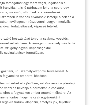
jta támogatást egy team végzi, legalábbis a
ányítja. Itt is jó párhuzam lehet a sport: egy
 orvos, masszőr, stb. Ezek a szakemberek
 szemben is vannak elvárások: ismerje a célt és a
ában tevőlegesen részt venni. Legyen motivált,
óval, tudatosítással, képessé tétellel,
re szóló hosszú távú tervet a szakmai vezetés,
 személlyel közösen. A támogatott személy mindenki
at. Az igény egyéni képességektől,
lis szolgáltatások formájában.
igazítani, un. személyközpontú tervezéssel. A
, a fogyatékos emberrel közösen.
r mit érhet el a jövőben, ezt összeveti a jelenlegi
be veszi és bevonja a barátokat, a családot,
sa lehet a fogyatékos ember autonóm életére. Az
ennyire fontos, hogy ne csak egyénenként
zségekre tudunk alapozni, amelyek jók, fejlettek: