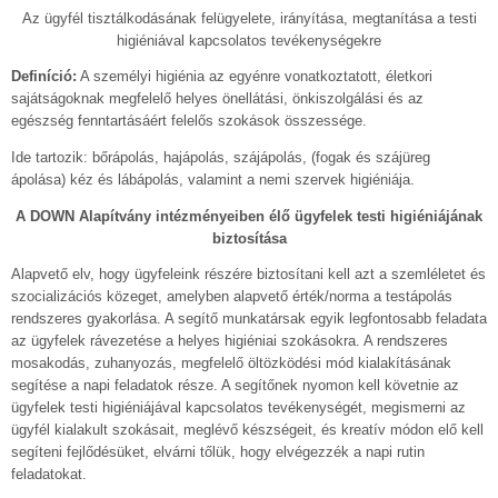
Az ügyfél tisztálkodásának felügyelete, irányítása, megtanítása a testi
higiéniával kapcsolatos tevékenységekre
Definíció:
A személyi higiénia az egyénre vonatkoztatott, életkori
sajátságoknak megfelelő helyes önellátási, önkiszolgálási és az
egészség fenntartásáért felelős szokások összessége.
Ide tartozik: bőrápolás, hajápolás, szájápolás, (fogak és szájüreg
ápolása) kéz és lábápolás, valamint a nemi szervek higiéniája.
A DOWN Alapítvány intézményeiben élő ügyfelek testi higiéniájának
biztosítása
Alapvető elv, hogy ügyfeleink részére biztosítani kell azt a szemléletet és
szocializációs közeget, amelyben alapvető érték/norma a testápolás
rendszeres gyakorlása. A segítő munkatársak egyik legfontosabb feladata
az ügyfelek rávezetése a helyes higiéniai szokásokra. A rendszeres
mosakodás, zuhanyozás, megfelelő öltözködési mód kialakításának
segítése a napi feladatok része. A segítőnek nyomon kell követnie az
ügyfelek testi higiéniájával kapcsolatos tevékenységét, megismerni az
ügyfél kialakult szokásait, meglévő készségeit, és kreatív módon elő kell
segíteni fejlődésüket, elvárni tőlük, hogy elvégezzék a napi rutin
feladatokat.