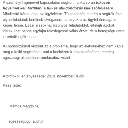
A személyi higiénével kapcsolatos segítői munka során
fokozott
figyelmet kell fordítani a túl- és alulgondozás kiküszöbölésére.
Mindkettő káros lehet az ügyfelekre. Túlgondozás esetén a segítők által
olyan feladatok kerülnek elvégzésre, amelyekre az ügyfél önmaga is
képes lenne. Ezzel elszokhat bizonyos feladatoktól, elfelejti azokat,
kialakulhat benne egyfajta feleslegessé válás érzet, de a betegségtudatot
is erősíthetjük benne.
Alulgondozásnál viszont az a probléma, hogy az életviteléhez nem kapja
meg a kellő segítséget, ami a kockázatok növekedéséhez, esetleg
egészségi állapotának romlásához vezet.
A protokoll érvényessége: 2014. november 01-től
Készítette:
.......................................
Vámos Magdolna
egészségügyi auditor