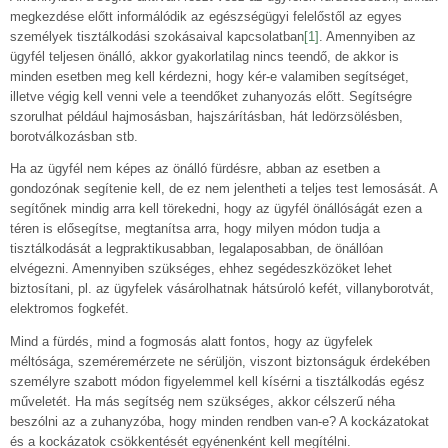
megkezdése előtt informálódik az egészségügyi felelőstől az egyes
személyek tisztálkodási szokásaival kapcsolatban
[1]
. Amennyiben az
ügyfél teljesen önálló, akkor gyakorlatilag nincs teendő, de akkor is
minden esetben meg kell kérdezni, hogy kér-e valamiben segítséget,
illetve végig kell venni vele a teendőket zuhanyozás előtt. Segítségre
szorulhat például hajmosásban, hajszárításban, hát ledörzsölésben,
borotválkozásban stb.
Ha az ügyfél nem képes az önálló fürdésre, abban az esetben a
gondozónak segítenie kell, de ez nem jelentheti a teljes test lemosását. A
segítőnek mindig arra kell törekedni, hogy az ügyfél önállóságát ezen a
téren is elősegítse, megtanítsa arra, hogy milyen módon tudja a
tisztálkodását a legpraktikusabban, legalaposabban, de önállóan
elvégezni. Amennyiben szükséges, ehhez segédeszközöket lehet
biztosítani, pl. az ügyfelek vásárolhatnak hátsúroló kefét, villanyborotvát,
elektromos fogkefét.
Mind a fürdés, mind a fogmosás alatt fontos, hogy az ügyfelek
méltósága, szeméremérzete ne sérüljön, viszont biztonságuk érdekében
személyre szabott módon figyelemmel kell kísérni a tisztálkodás egész
műveletét. Ha más segítség nem szükséges, akkor célszerű néha
beszólni az a zuhanyzóba, hogy minden rendben van-e? A kockázatokat
és a kockázatok csökkentését egyénenként kell megítélni.