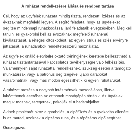
A ruházat rendelkezésre állása és rendben tartása
Cél, hogy az ügyfelek ruházata mindig tiszta, rendezett, ízléses és az
évszaknak megfelelő legyen. A segítő feladata, hogy az ügyfeleket
segítse mindennapi ruházkodással járó feladataik elvégzésében. Meg kell
tanulni és gyakorolni kell az évszaknak megfelelő ruhanemű
kiválasztását, a réteges öltözködést, az egyéni stílus és ízlés érvényre
juttatását, a ruhadarabok rendeltetésszerű használatát.
Az ügyfelek önálló életvitelre oktató tréningjének keretébe beilleszthető a
ruházat tisztántartásával kapcsolatos tevékenységre való felkészítés.
Valamennyien saját ruházattal rendelkeznek, szükség esetén a támogató
munkatársak vagy a patrónus segítségével újabb darabokat
vásárolhatnak, vagy más módon egészíthetik ki egyéni ruhatárukat.
A ruházat mosása a nagyobb intézmények mosodájában, illetve
lakóotthonok esetében az otthonok mosógépén történik. Az ügyfelek
maguk mosnak, teregetnek, pakolják el ruhadarabjaikat.
Akinek problémát okoz a gombolás, a cipőfűzés és a gyakorlás ellenére
is az marad, azoknak a cipzáras ruha, és a tépőzáras cipő segíthet.
Összegezve: