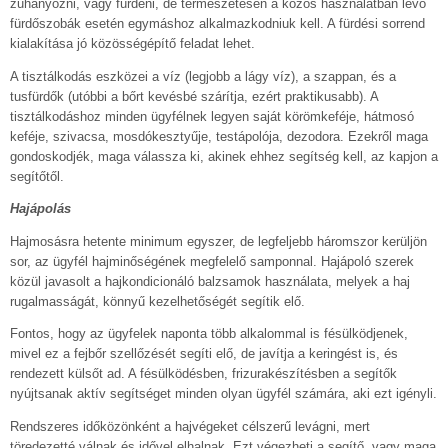
zuhanyozni, vagy fürdeni, de természetesen a közös használatban lévő
fürdőszobák esetén egymáshoz alkalmazkodniuk kell. A fürdési sorrend
kialakítása jó közösségépítő feladat lehet.
A tisztálkodás eszközei a víz (legjobb a lágy víz), a szappan, és a
tusfürdők (utóbbi a bőrt kevésbé szárítja, ezért praktikusabb). A
tisztálkodáshoz minden ügyfélnek legyen saját körömkeféje, hátmosó
keféje, szivacsa, mosdókesztyűje, testápolója, dezodora. Ezekről maga
gondoskodjék, maga válassza ki, akinek ehhez segítség kell, az kapjon a
segítőtől.
Hajápolás
Hajmosásra hetente minimum egyszer, de legfeljebb háromszor kerüljön
sor, az ügyfél hajminőségének megfelelő samponnal. Hajápoló szerek
közül javasolt a hajkondicionáló balzsamok használata, melyek a haj
rugalmasságát, könnyű kezelhetőségét segítik elő.
Fontos, hogy az ügyfelek naponta több alkalommal is fésülködjenek,
mivel ez a fejbőr szellőzését segíti elő, de javítja a keringést is, és
rendezett külsőt ad. A fésülködésben, frizurakészítésben a segítők
nyújtsanak aktív segítséget minden olyan ügyfél számára, aki ezt igényli.
Rendszeres időközönként a hajvégeket célszerű levágni, mert
töredezetté válnak és idővel elhalnak. Ezt végezheti a segítő, vagy maga