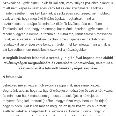
Azoknak az ügyfeleknek, akik fizikálisan, vagy súlyos pszichés állapotuk
miatt nem képesek részleges vagy teljes önkiszolgálásra, azoknak
minden esetben meg kell kapniuk a szükséges segítséget: nem többet,
csak annyit, hogy meglévő önállóságukat megtartsák mind a
tisztálkodás, a testápolás, mind az öltözék kiválasztása esetében.
Törekedni kell arra, hogy az önmagukat ellátni képtelen ügyfeleknek is
rendben legyen a körme, a frizurája, a ruházata, rendszeresen mossanak
fogat, és a kezüket is tartsák tisztán. Ezen higiénés és tisztálkodási
feladatokat apró lépésekre bontva, türelemmel kell megtanítani annak is,
aki kezdetben nem rendelkezik ezekkel a készségekkel.
A segítők konkrét feladatai a személyi higiéniával kapcsolatos alábbi
tevékenységek megtanítására és elvárására vonatkozóan, valamint a
rászorulóknál a felsorolt tevékenységek segítése
A kézmosás
Lehetőleg meleg vízzel, folyékony szappannal, mossanak kezet.
Segítsünk abban, hogy az ügyfél erőteljesen dörzsölje össze a két kezét,
és minimum húsz másodpercig mossa a csuklóját, a kézfejét és
tenyerét. Meg kell tanítani (szóbeli magyarázat vagy bemutatás útján),
hogy minden ujját külön mossa meg, de az ujjak közötti és a körmök
alatti területekre is terjedjen ki a kézmosás. Fontos tudniuk, hogy bő