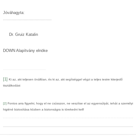
Jóváhagyta:
........................................
Dr. Gruiz Katalin
DOWN Alapítvány elnöke
[1]
Ki az, aki teljesen önállóan, és ki az, aki segítséggel végzi a teljes testre kiterjedő
tisztálkodást
[2]
Fontos arra figyelni, hogy el ne csússzon, ne veszítse el az egyensúlyát, tehát a személyi
higiéné biztosítása közben a biztonságra is törekedni kell!