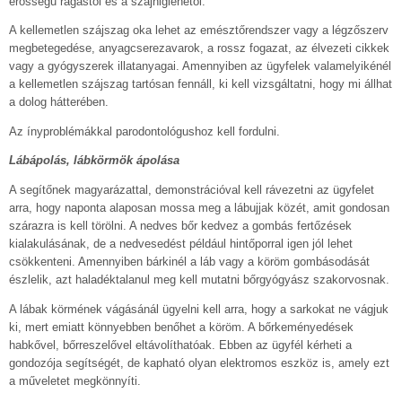
erősségű rágástól és a szájhigiénétől.
A kellemetlen szájszag oka lehet az emésztőrendszer vagy a légzőszerv
megbetegedése, anyagcserezavarok, a rossz fogazat, az élvezeti cikkek
vagy a gyógyszerek illatanyagai. Amennyiben az ügyfelek valamelyikénél
a kellemetlen szájszag tartósan fennáll, ki kell vizsgáltatni, hogy mi állhat
a dolog hátterében.
Az ínyproblémákkal parodontológushoz kell fordulni.
Lábápolás, lábkörmök ápolása
A segítőnek magyarázattal, demonstrációval kell rávezetni az ügyfelet
arra, hogy naponta alaposan mossa meg a lábujjak közét, amit gondosan
szárazra is kell törölni. A nedves bőr kedvez a gombás fertőzések
kialakulásának, de a nedvesedést például hintőporral igen jól lehet
csökkenteni. Amennyiben bárkinél a láb vagy a köröm gombásodását
észlelik, azt haladéktalanul meg kell mutatni bőrgyógyász szakorvosnak.
A lábak körmének vágásánál ügyelni kell arra, hogy a sarkokat ne vágjuk
ki, mert emiatt könnyebben benőhet a köröm. A bőrkeményedések
habkővel, bőrreszelővel eltávolíthatóak. Ebben az ügyfél kérheti a
gondozója segítségét, de kapható olyan elektromos eszköz is, amely ezt
a műveletet megkönnyíti.