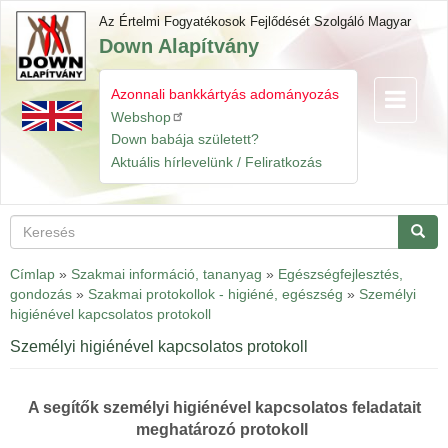
Ugrás
Az Értelmi Fogyatékosok Fejlődését Szolgáló Magyar
a
Down Alapítvány
tartalomra
Azonnali bankkártyás adományozás
Navigáció
Gyorslinkek
átkapcsol
Webshop
Down babája született?
Aktuális hírlevelünk / Feliratkozás
Keresés
Keres
Címlap
»
Szakmai információ, tananyag
»
Egészségfejlesztés,
gondozás
»
Szakmai protokollok - higiéné, egészség
»
Személyi
higiénével kapcsolatos protokoll
Személyi higiénével kapcsolatos protokoll
A segítők személyi higiénével kapcsolatos feladatait
meghatározó protokoll