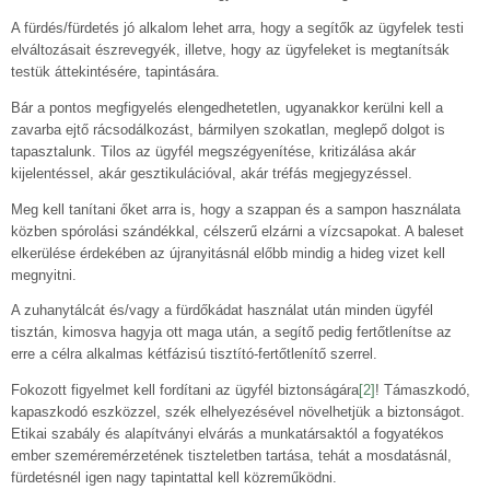
A fürdés/fürdetés jó alkalom lehet arra, hogy a segítők az ügyfelek testi
elváltozásait észrevegyék, illetve, hogy az ügyfeleket is megtanítsák
testük áttekintésére, tapintására.
Bár a pontos megfigyelés elengedhetetlen, ugyanakkor kerülni kell a
zavarba ejtő rácsodálkozást, bármilyen szokatlan, meglepő dolgot is
tapasztalunk. Tilos az ügyfél megszégyenítése, kritizálása akár
kijelentéssel, akár gesztikulációval, akár tréfás megjegyzéssel.
Meg kell tanítani őket arra is, hogy a szappan és a sampon használata
közben spórolási szándékkal, célszerű elzárni a vízcsapokat. A baleset
elkerülése érdekében az újranyitásnál előbb mindig a hideg vizet kell
megnyitni.
A zuhanytálcát és/vagy a fürdőkádat használat után minden ügyfél
tisztán, kimosva hagyja ott maga után, a segítő pedig fertőtlenítse az
erre a célra alkalmas kétfázisú tisztító-fertőtlenítő szerrel.
Fokozott figyelmet kell fordítani az ügyfél biztonságára
[2]
! Támaszkodó,
kapaszkodó eszközzel, szék elhelyezésével növelhetjük a biztonságot.
Etikai szabály és alapítványi elvárás a munkatársaktól a fogyatékos
ember szeméremérzetének tiszteletben tartása, tehát a mosdatásnál,
fürdetésnél igen nagy tapintattal kell közreműködni.