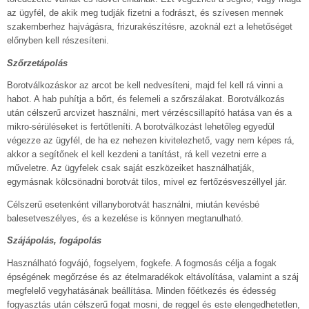
az ügyfél, de akik meg tudják fizetni a fodrászt, és szívesen mennek
szakemberhez hajvágásra, frizurakészítésre, azoknál ezt a lehetőséget
előnyben kell részesíteni.
Szőrzetápolás
Borotválkozáskor az arcot be kell nedvesíteni, majd fel kell rá vinni a
habot. A hab puhítja a bőrt, és felemeli a szőrszálakat. Borotválkozás
után célszerű arcvizet használni, mert vérzéscsillapító hatása van és a
mikro-sérüléseket is fertőtleníti. A borotválkozást lehetőleg egyedül
végezze az ügyfél, de ha ez nehezen kivitelezhető, vagy nem képes rá,
akkor a segítőnek el kell kezdeni a tanítást, rá kell vezetni erre a
műveletre. Az ügyfelek csak saját eszközeiket használhatják,
egymásnak kölcsönadni borotvát tilos, mivel ez fertőzésveszéllyel jár.
Célszerű esetenként villanyborotvát használni, miután kevésbé
balesetveszélyes, és a kezelése is könnyen megtanulható.
Szájápolás, fogápolás
Használható fogvájó, fogselyem, fogkefe. A fogmosás célja a fogak
épségének megőrzése és az ételmaradékok eltávolítása, valamint a száj
megfelelő vegyhatásának beállítása. Minden főétkezés és édesség
fogyasztás után célszerű fogat mosni, de reggel és este elengedhetetlen,