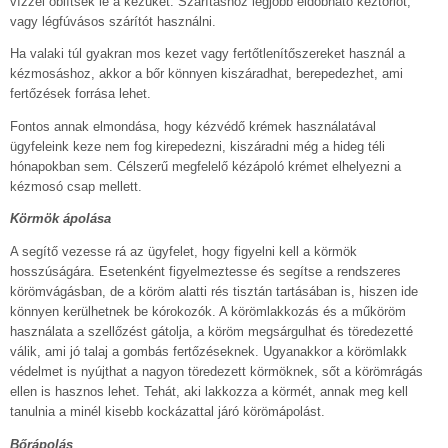
vízzel öblítsék le a kezüket. Szárításhoz legjobb eldobható kéztörlőt,
vagy légfúvásos szárítót használni.
Ha valaki túl gyakran mos kezet vagy fertőtlenítőszereket használ a
kézmosáshoz, akkor a bőr könnyen kiszáradhat, berepedezhet, ami
fertőzések forrása lehet.
Fontos annak elmondása, hogy kézvédő krémek használatával
ügyfeleink keze nem fog kirepedezni, kiszáradni még a hideg téli
hónapokban sem. Célszerű megfelelő kézápoló krémet elhelyezni a
kézmosó csap mellett.
Körmök ápolása
A segítő vezesse rá az ügyfelet, hogy figyelni kell a körmök
hosszúságára. Esetenként figyelmeztesse és segítse a rendszeres
körömvágásban, de a köröm alatti rés tisztán tartásában is, hiszen ide
könnyen kerülhetnek be kórokozók. A körömlakkozás és a műköröm
használata a szellőzést gátolja, a köröm megsárgulhat és töredezetté
válik, ami jó talaj a gombás fertőzéseknek. Ugyanakkor a körömlakk
védelmet is nyújthat a nagyon töredezett körmöknek, sőt a körömrágás
ellen is hasznos lehet. Tehát, aki lakkozza a körmét, annak meg kell
tanulnia a minél kisebb kockázattal járó körömápolást.
Bőrápolás