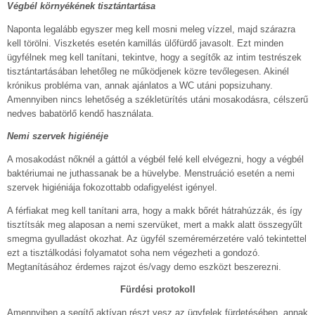
Végbél környékének tisztántartása
Naponta legalább egyszer meg kell mosni meleg vízzel, majd szárazra
kell törölni. Viszketés esetén kamillás ülőfürdő javasolt. Ezt minden
ügyfélnek meg kell tanítani, tekintve, hogy a segítők az intim testrészek
tisztántartásában lehetőleg ne működjenek közre tevőlegesen. Akinél
krónikus probléma van, annak ajánlatos a WC utáni popsizuhany.
Amennyiben nincs lehetőség a székletürítés utáni mosakodásra, célszerű
nedves babatörlő kendő használata.
Nemi szervek higiénéje
A mosakodást nőknél a gáttól a végbél felé kell elvégezni, hogy a végbél
baktériumai ne juthassanak be a hüvelybe. Menstruáció esetén a nemi
szervek higiéniája fokozottabb odafigyelést igényel.
A férfiakat meg kell tanítani arra, hogy a makk bőrét hátrahúzzák, és így
tisztítsák meg alaposan a nemi szervüket, mert a makk alatt összegyűlt
smegma gyulladást okozhat. Az ügyfél szeméremérzetére való tekintettel
ezt a tisztálkodási folyamatot soha nem végezheti a gondozó.
Megtanításához érdemes rajzot és/vagy demo eszközt beszerezni.
Fürdési protokoll
Amennyiben a segítő aktívan részt vesz az ügyfelek fürdetésében, annak