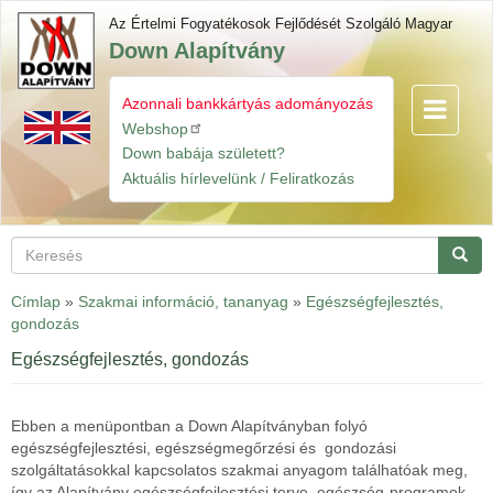
Ugrás
Az Értelmi Fogyatékosok Fejlődését Szolgáló Magyar
a
Down Alapítvány
tartalomra
Azonnali bankkártyás adományozás
Navigáció
Gyorslinkek
átkapcsol
Webshop
Down babája született?
Aktuális hírlevelünk / Feliratkozás
Keresés
Keres
Címlap
»
Szakmai információ, tananyag
»
Egészségfejlesztés,
gondozás
Egészségfejlesztés, gondozás
Ebben a menüpontban a Down Alapítványban folyó
egészségfejlesztési, egészségmegőrzési és gondozási
szolgáltatásokkal kapcsolatos szakmai anyagom találhatóak meg,
így az Alapítvány egészségfejlesztési terve, egészség-programok,