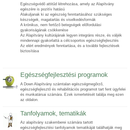
Egészségvédő attitűd létrehozása, amely az Alapítvány
egészére is pozitív hatású
Alakuljanak ki az egészség fenntartásához szükséges
készségek, magatartás és viselkedésformák
A krónikus, nem fertőző betegségek előfordulási
gyakoriságának csökkenése
Az Alapítvány kultúrájának legyen integráns része, és váljék
mindennapi gyakorlattá a célcsoportos egészségfejlesztés
Az elért eredmények fenntartása, és a további fejlesztések
biztosítása
Egészségfejlesztési programok
A Down Alapítvány számtalan egészségmegőrző,
egészségfejlesztő és rehabilitációs programot tart fent ügyfelei
és munkatársai számára. Ezek ismertetését találja meg ezen
az oldalon.
Tanfolyamok, tematikák
Az alapítvány szakemberei számára tartott
egészségfejlesztési tanfolyamok tematikáját találhatják meg