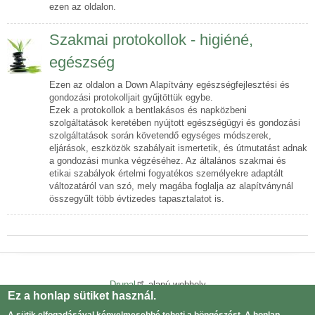
ezen az oldalon.
Szakmai protokollok - higiéné,
egészség
Ezen az oldalon a Down Alapítvány egészségfejlesztési és
gondozási protokolljait gyűjtöttük egybe.
Ezek a protokollok a bentlakásos és napközbeni
szolgáltatások keretében nyújtott egészségügyi és gondozási
szolgáltatások során követendő egységes módszerek,
eljárások, eszközök szabályait ismertetik, és útmutatást adnak
a gondozási munka végzéséhez. Az általános szakmai és
etikai szabályok értelmi fogyatékos személyekre adaptált
változatáról van szó, mely magába foglalja az alapítványnál
összegyűlt több évtizedes tapasztalatot is.
Drupal
alapú webhely
Ez a honlap sütiket használ.
Adatvédelmi tájékoztató
Lábléc