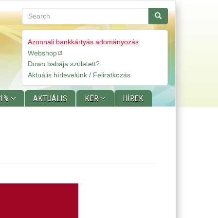
Search
Search
Azonnali bankkártyás adományozás
Webshop
Gyorslinkek
Down babája született?
Aktuális hírlevelünk / Feliratkozás
 1%
AKTUÁLIS
KÉR
HÍREK