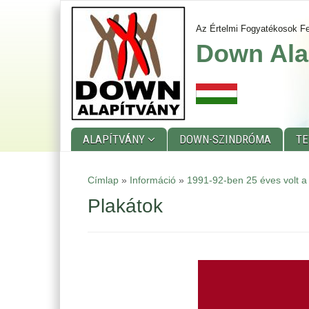
Skip
to
Az Értelmi Fogyatékosok Fe
main
Down Ala
content
ALAPÍTVÁNY
DOWN-SZINDRÓMA
T
Main
Címlap
»
Információ
»
1991-92-ben 25 éves volt a
menu
Plakátok