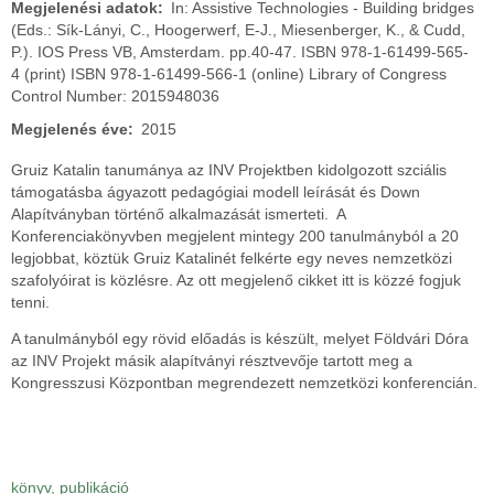
Megjelenési adatok
In: Assistive Technologies - Building bridges
(Eds.: Sík-Lányi, C., Hoogerwerf, E-J., Miesenberger, K., & Cudd,
P.). IOS Press VB, Amsterdam. pp.40-47. ISBN 978-1-61499-565-
4 (print) ISBN 978-1-61499-566-1 (online) Library of Congress
Control Number: 2015948036
Megjelenés éve
2015
Gruiz Katalin tanumánya az INV Projektben kidolgozott szciális
támogatásba ágyazott pedagógiai modell leírását és Down
Alapítványban történő alkalmazását ismerteti. A
Konferenciakönyvben megjelent mintegy 200 tanulmányból a 20
legjobbat, köztük Gruiz Katalinét felkérte egy neves nemzetközi
szafolyóirat is közlésre. Az ott megjelenő cikket itt is közzé fogjuk
tenni.
A tanulmányból egy rövid előadás is készült, melyet Földvári Dóra
az INV Projekt másik alapítványi résztvevője tartott meg a
Kongresszusi Központban megrendezett nemzetközi konferencián.
könyv, publikáció