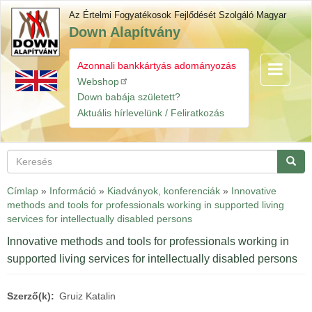
Ugrás
Az Értelmi Fogyatékosok Fejlődését Szolgáló Magyar
a
Down Alapítvány
tartalomra
Azonnali bankkártyás adományozás
Navigáció
Gyorslinkek
átkapcsol
Webshop
Down babája született?
Aktuális hírlevelünk / Feliratkozás
Keresés
Keres
Címlap
»
Információ
»
Kiadványok, konferenciák
»
Innovative
methods and tools for professionals working in supported living
services for intellectually disabled persons
Innovative methods and tools for professionals working in
supported living services for intellectually disabled persons
Szerző(k)
Gruiz Katalin