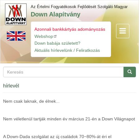
Ugrás
Az Értelmi Fogyatékosok Fejlődését Szolgáló Magyar
a
Down Alapítvány
tartalomra
Azonnali bankkártyás adományozás
Navigáció
Gyorslinkek
átkapcsol
Webshop
Down babája született?
Aktuális hírlevelünk / Feliratkozás
Keresés
Keres
hírlevél
Nem csak laknak, de élnek...
Nem véletlenül tartják minden év március 21-én a Down Világnapot
A Down-Dada szolgálat az új családok 70−80%-át éri el