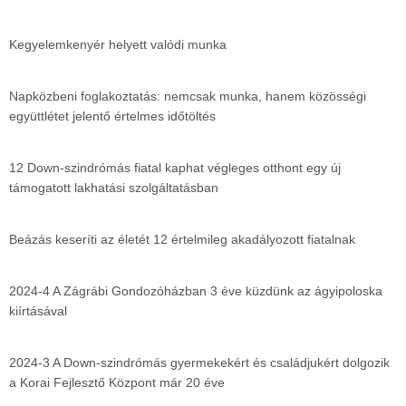
Kegyelemkenyér helyett valódi munka
Napközbeni foglakoztatás: nemcsak munka, hanem közösségi
együttlétet jelentő értelmes időtöltés
12 Down-szindrómás fiatal kaphat végleges otthont egy új
támogatott lakhatási szolgáltatásban
Beázás keseríti az életét 12 értelmileg akadályozott fiatalnak
2024-4 A Zágrábi Gondozóházban 3 éve küzdünk az ágyipoloska
kiírtásával
2024-3 A Down-szindrómás gyermekekért és családjukért dolgozik
a Korai Fejlesztő Központ már 20 éve