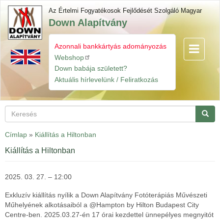
Ugrás
Az Értelmi Fogyatékosok Fejlődését Szolgáló Magyar
a
Down Alapítvány
tartalomra
Azonnali bankkártyás adományozás
Navigáció
Gyorslinkek
átkapcsol
Webshop
Down babája született?
Aktuális hírlevelünk / Feliratkozás
Keresés
Keres
Címlap
»
Kiállítás a Hiltonban
Kiállítás a Hiltonban
2025. 03. 27. – 12:00
Exkluzív kiállítás nyílik a Down Alapítvány Fotóterápiás Művészeti
Műhelyének alkotásaiból a @Hampton by Hilton Budapest City
Centre-ben. 2025.03.27-én 17 órai kezdettel ünnepélyes megnyitót