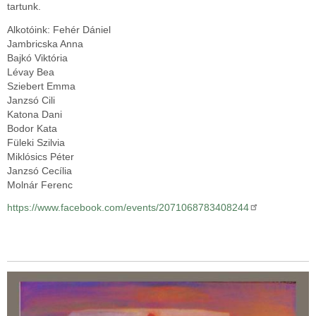
tartunk.
Alkotóink:
Fehér Dániel
Jambricska Anna
Bajkó Viktória
Lévay Bea
Sziebert Emma
Janzsó Cili
Katona Dani
Bodor Kata
Füleki Szilvia
Miklósics Péter
Janzsó Cecília
Molnár Ferenc
https://www.facebook.com/events/2071068783408244