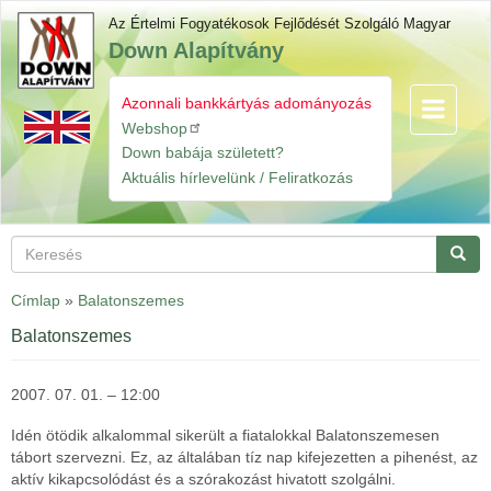
Ugrás
Az Értelmi Fogyatékosok Fejlődését Szolgáló Magyar
a
Down Alapítvány
tartalomra
Azonnali bankkártyás adományozás
Navigáció
Gyorslinkek
átkapcsol
Webshop
Down babája született?
Aktuális hírlevelünk / Feliratkozás
Keresés
Keres
Címlap
»
Balatonszemes
Balatonszemes
2007. 07. 01. – 12:00
Idén ötödik alkalommal sikerült a fiatalokkal Balatonszemesen
tábort szervezni. Ez, az általában tíz nap kifejezetten a pihenést, az
aktív kikapcsolódást és a szórakozást hivatott szolgálni.