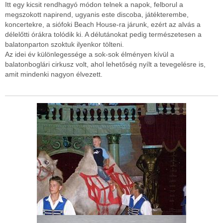
Itt egy kicsit rendhagyó módon telnek a napok, felborul a
megszokott napirend, ugyanis este discoba, játékterembe,
koncertekre, a siófoki Beach House-ra járunk, ezért az alvás a
délelőtti órákra tolódik ki. A délutánokat pedig természetesen a
balatonparton szoktuk ilyenkor tölteni.
Az idei év különlegessége a sok-sok élményen kívül a
balatonboglári cirkusz volt, ahol lehetőség nyílt a tevegelésre is,
amit mindenki nagyon élvezett.