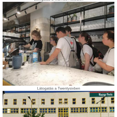
Látogatás a Twentysixben