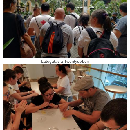
Látogatás a Twentysixben