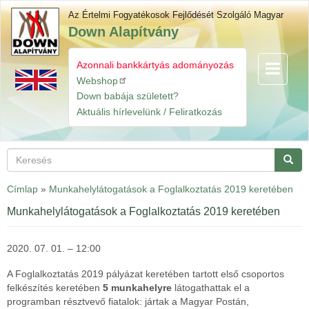
Ugrás
Az Értelmi Fogyatékosok Fejlődését Szolgáló Magyar
a
Down Alapítvány
tartalomra
Azonnali bankkártyás adományozás
Navigáció
Gyorslinkek
átkapcsol
Webshop
Down babája született?
Aktuális hírlevelünk / Feliratkozás
Keresés
Keres
Címlap
»
Munkahelylátogatások a Foglalkoztatás 2019 keretében
Munkahelylátogatások a Foglalkoztatás 2019 keretében
2020. 07. 01. – 12:00
A Foglalkoztatás 2019 pályázat keretében tartott első csoportos
felkészítés keretében
5 munkahelyre
látogathattak el a
programban résztvevő fiatalok: jártak a Magyar Postán,