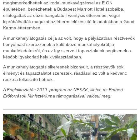
megismerkedhettek az irodai munkavégzéssel az E.ON
épületében, benézhettek a Budapest Marriott Hotel szobáiba,
ellátogattak az oázis hangulatú Twentysix étterembe, végül
kipróbálhatták magukat az éttermi előkészítő feladatokban a Good
Karma étteremben.
A munkahelylátogatás célja az volt, hogy a pályázatban résztvevők
benyomást szerezzenek a különböző munkahelyekről, a
munkafeladatokról, és az így szerzett tapasztalatok segítsenek a
későbbi gyakorlati hely kiválasztásában.
A munkahelylátogatás sikeresnek bizonyult, a résztvevők sok
élményt és tapasztalatot szereztek, ráadásul ez volt a kedvenc
része a felkészítő hétnek.
A Foglalkoztatás 2019 program az NFSZK, illetve az Emberi
Erőforrások Minisztériuma támogatásával valósul meg.