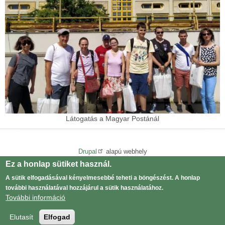
Látogatás a Magyar Postánál
Drupal
alapú webhely
Ez a honlap sütiket használ.
Adatvédelmi tájékoztató
Lábléc
A sütik elfogadásával kényelmesebbé teheti a böngészést. A honlap
menü
Bejelentkezés
User
további használatával hozzájárul a sütik használatához.
További információ
menu
Elutasít
Elfogad