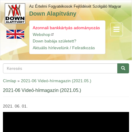
Ugrás
Az Értelmi Fogyatékosok Fejlődését Szolgáló Magyar
a
Down Alapítvány
tartalomra
Azonnali bankkártyás adományozás
Navigáció
Gyorslinkek
átkapcsol
Webshop
Down babája született?
Aktuális hírlevelünk / Feliratkozás
Keresés
Keres
Címlap
»
2021-06 Videó-hírmagazin (2021.05.)
2021-06 Videó-hírmagazin (2021.05.)
2021. 06. 01.