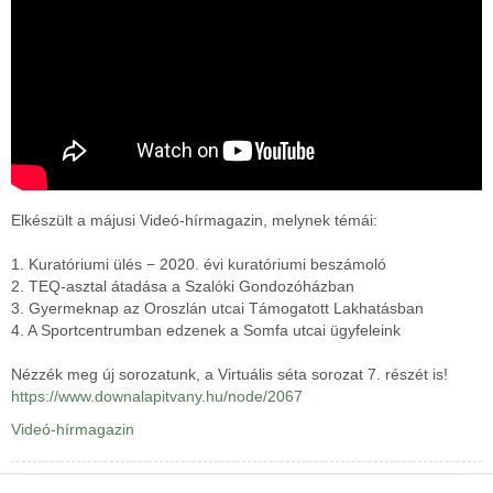
Elkészült a májusi Videó-hírmagazin, melynek témái:
1. Kuratóriumi ülés − 2020. évi kuratóriumi beszámoló
2. TEQ-asztal átadása a Szalóki Gondozóházban
3. Gyermeknap az Oroszlán utcai Támogatott Lakhatásban
4. A Sportcentrumban edzenek a Somfa utcai ügyfeleink
Nézzék meg új sorozatunk, a Virtuális séta sorozat 7. részét is!
https://www.downalapitvany.hu/node/2067
Videó-hírmagazin