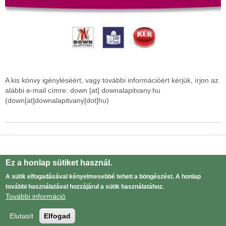
A kis könvy igényléséért, vagy további információért kérjük, írjon az
alábbi e-mail címre:
down
[at]
downalapitvany.hu
(down[at]downalapitvany[dot]hu)
Drupal
alapú webhely
Ez a honlap sütiket használ.
Adatvédelmi tájékoztató
Lábléc
A sütik elfogadásával kényelmesebbé teheti a böngészést. A honlap
menü
további használatával hozzájárul a sütik használatához.
Bejelentkezés
User
További információ
menu
Elutasít
Elfogad