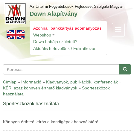
Ugrás
Az Értelmi Fogyatékosok Fejlődését Szolgáló Magyar
a
Down Alapítvány
tartalomra
Azonnali bankkártyás adományozás
Navigáció
Gyorslinkek
átkapcsol
Webshop
Down babája született?
Aktuális hírlevelünk / Feliratkozás
Keresés
Keres
Címlap
»
Információ
»
Kiadványok, publikációk, konferenciák
»
KÉR, azaz könnyen érthető kiadványok
»
Sporteszközök
használata
Sporteszközök használata
Könnyen érthteő leírás a kondigépek használatáról.