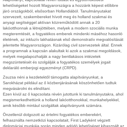
lehetőségeket hozott Magyarországra a hozzánk képest előbbre
járó országokból, elsősorban Hollandiából. Tanulmányutakat
szervezett, szakembereket hívott meg és holland szakmai és
anyagi segítséggel aktívan közreműködött annak a 20
lakóotthonnak a létrejöttében, melyek a modern szociális munka
megteremtését, a fogyatékos emberek mindenki máséhoz hasonló
életének, az inkluzív lakhatásnak első demonstratív megvalósítását
jelentette Magyarországon. Kizárólag civil szervezetek által. Ennek
a programnak a kapcsán alakultak ki azok a szakmai megoldások,
melyek megalapozhatják a nagy bentlakásos intézetek
megszüntetését és szolgálják a fogyatékos személyek jogait
deklaráló emberjogi egyezményt (CRPD).
Zsuzsa néni a kezdetektől támogatta alapítványunkat, a
Sarokházat például az ő közbenjárásának köszönhetően tudtuk
megvásárolni és elindítani.
Ezen kívül az ő kapcsolata révén jutottunk ki tanulmányutakra, ahol
megismerkedhettünk a holland lakóotthonokkal, munkahelyekkel,
amik később mintául szolgáltak alapítványunk számára.
Önzetlenül dolgozott az értelmi fogyatékos emberekért,
felhasználta nemzetközi kapcsolatait, First Ladyként végzett
diplomáciai munkája során minden adódó lehetőséget kihasznált az