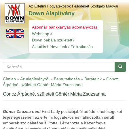
Ugrás
Az Értelmi Fogyatékosok Fejlődését Szolgáló Magyar
a
Down Alapítvány
tartalomra
Azonnali bankkártyás adományozás
Navigáció
Gyorslinkek
átkapcsol
Webshop
Down babája született?
Aktuális hírlevelünk / Feliratkozás
Keresés
Keres
Címlap
»
Az alapítványról
»
Bemutatkozás
»
Barátaink
»
Göncz
Árpádné, született Göntér Mária Zsuzsanna
Göncz Árpádné, született Göntér Mária Zsuzsanna
Göncz Zsuzsa néni
First Lady pozíciójából adódó lehetőségeket
teljes egészében az értelmi fogyatékos és halmozottan sérült
emberek szolgálatába állította. Létrehozta a Kézenfogva
Alapítványt, kapcsolatai révén tudást és együttműködési