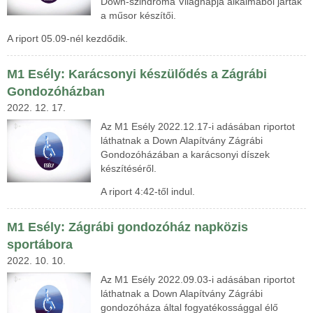
Down-szindróma Világnapja alkalmából jártak
a műsor készítői.
A riport 05.09-nél kezdődik.
M1 Esély: Karácsonyi készülődés a Zágrábi
Gondozóházban
2022. 12. 17.
Az M1 Esély 2022.12.17-i adásában riportot
láthatnak a Down Alapítvány Zágrábi
Gondozóházában a karácsonyi díszek
készítéséről.
A riport 4:42-től indul.
M1 Esély: Zágrábi gondozóház napközis
sportábora
2022. 10. 10.
Az M1 Esély 2022.09.03-i adásában riportot
láthatnak a Down Alapítvány Zágrábi
gondozóháza által fogyatékossággal élő