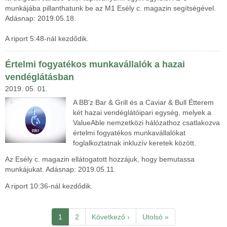
munkájába pillanthatunk be az M1 Esély c. magazin segítségével.
Adásnap: 2019.05.18.
A riport 5:48-nál kezdődik.
Értelmi fogyatékos munkavállalók a hazai
vendéglátásban
2019. 05. 01.
A BB'z Bar & Grill és a Caviar & Bull Étterem
két hazai vendéglátóipari egység, melyek a
ValueAble nemzetközi hálózathoz csatlakozva
értelmi fogyatékos munkavállalókat
foglalkoztatnak inkluzív keretek között.
Az Esély c. magazin ellátogatott hozzájuk, hogy bemutassa
munkájukat. Adásnap: 2019.05.11.
A riport 10:36-nál kezdődik.
Oldalszámozás
Jelenlegi
1
Page
2
Következő
Következő ›
Utolsó
Utolsó »
oldal
oldal
oldal