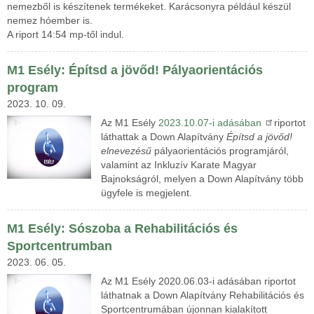
nemezből is készítenek termékeket. Karácsonyra például készül
nemez hóember is.
A riport 14:54 mp-től indul.
M1 Esély: Építsd a jövőd! Pályaorientációs
program
2023. 10. 09.
Az M1 Esély
2023.10.07-i adásában
riportot
láthattak a Down Alapítvány
Építsd a jövőd!
elnevezésű
pályaorientációs programjáról,
valamint az Inkluzív Karate Magyar
Bajnokságról, melyen a Down Alapítvány több
ügyfele is megjelent.
M1 Esély: Sószoba a Rehabilitációs és
Sportcentrumban
2023. 06. 05.
Az M1 Esély 2020.06.03-i adásában riportot
láthatnak a Down Alapítvány Rehabilitációs és
Sportcentrumában újonnan kialakított