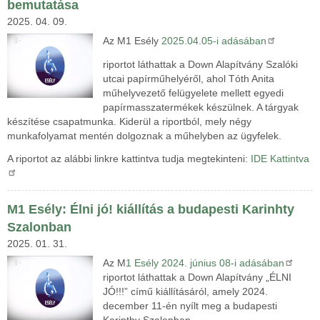
bemutatása
2025. 04. 09.
Az M1 Esély
2025.04.05-i adásában
riportot láthattak a Down Alapítvány Szalóki
utcai papírműhelyéről, ahol Tóth Anita
műhelyvezető felügyelete mellett egyedi
papírmasszatermékek készülnek. A tárgyak
készítése csapatmunka. Kiderül a riportból, mely négy
munkafolyamat mentén dolgoznak a műhelyben az ügyfelek.
A riportot az alábbi linkre kattintva tudja megtekinteni:
IDE Kattintva
M1 Esély: Élni jó! kiállítás a budapesti Karinhty
Szalonban
2025. 01. 31.
Az M
1 Esély 2024. június 08-i adásában
riportot láthattak a
Down Alapítvány „ÉLNI
JÓ!!!” című kiállításáról, amely 2024.
december 11-én nyílt meg a budapesti