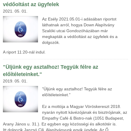
védőoltást az ügyfelek
2021. 05. 01.
Az Esély 2021.05.01-i adásában riportot
láthatnak arról, hogya Down Alapítvány
Szalóki utcai Gondozóházában már
megkapták a védőoltást az ügyfelek és a
dolgozók.
A riport 11:20-nál indul.
"Üljünk egy asztalhoz! Tegyük félre az
előítéleteinket."
2019. 05. 01.
"Üljünk egy asztalhoz! Tegyük félre az
előítéleteinket."
Ez a mottója a Magyar Vöröskereszt 2018.
nyarán nyitott kávézójának és bisztrójának, az
Empathy Café & Bistro-nak (1051 Budapest,
Arany János u. 31.). Ez egyben egy közösségi és alkotótér is.
Itt dolgozik Janzsó Cili, Alapítványunk egyik ügyfele. Az Ő