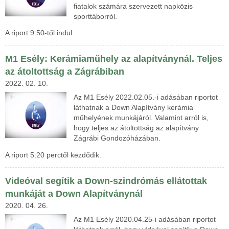
fiatalok számára szervezett napközis
sporttáborról.
A riport 9:50-től indul.
M1 Esély: Kerámiaműhely az alapítványnál. Teljes
az átoltottság a Zágrábiban
2022. 02. 10.
Az M1 Esély 2022.02.05.-i adásában riportot
láthatnak a Down Alapítvány kerámia
műhelyének munkájáról. Valamint arról is,
hogy teljes az átoltottság az alapítvány
Zágrábi Gondozóházában.
A riport 5:20 perctől kezdődik.
Videóval segítik a Down-szindrómás ellátottak
munkáját a Down Alapítványnál
2020. 04. 26.
Az M1 Esély 2020.04.25-i adásában riportot