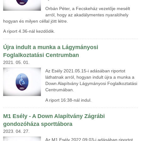
Orbán Péter, a Fecskeház vezetője mesélt
arról, hogy az akadálymentes nyaralóhely
hogyan és milyen céllal jött létre.
A riport 4.36-nál kezdődik.
Újra indult a munka a Lágymányosi
Foglalkoztatási Centrumban
2021. 05. 01.
Az Esély 2021.05.15-i adásában riportot
láthatnak arról, hogyan indult újra a munka a
Down Alapítvány Lágymányosi Foglalkoztatási
Centrumában.
A riport 16:38-nál indul.
M1 Esély - A Down Alapítvány Zágrábi
gondozóháza sporttábora
2023. 04. 27.
Az M1 Esély 2022.09.03-i adásában riportot