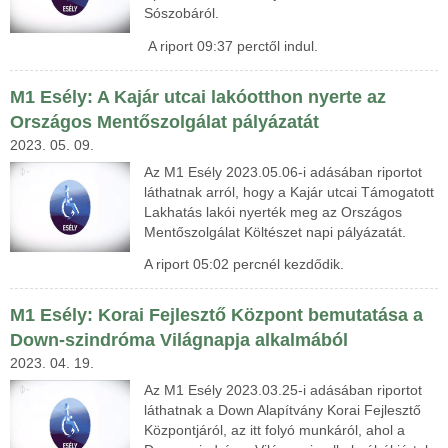
Sószobáról.
A riport 09:37 perctől indul.
M1 Esély: A Kajár utcai lakóotthon nyerte az
Országos Mentőszolgálat pályázatát
2023. 05. 09.
Az M1 Esély 2023.05.06-i adásában riportot
láthatnak arról, hogy a Kajár utcai Támogatott
Lakhatás lakói
nyerték meg az Országos
Mentőszolgálat Költészet napi pályázatát.
A riport 05:02 percnél kezdődik.
M1 Esély: Korai Fejlesztő Központ bemutatása a
Down-szindróma Világnapja alkalmából
2023. 04. 19.
Az M1 Esély 2023.03.25-i adásában riportot
láthatnak a Down Alapítvány Korai Fejlesztő
Központjáról, az itt folyó munkáról, ahol a