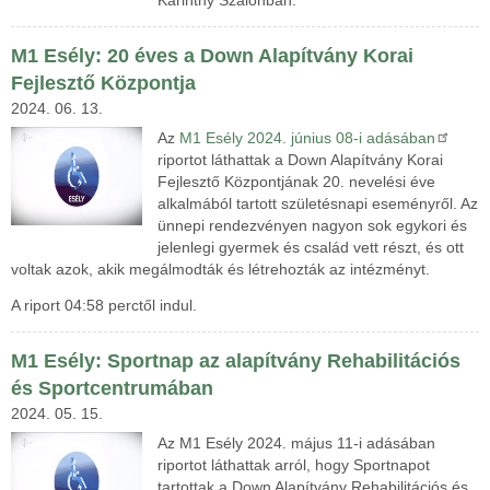
Karinthy Szalonban.
M1 Esély: 20 éves a Down Alapítvány Korai
Fejlesztő Központja
2024. 06. 13.
Az
M1 Esély 2024. június 08-i adásában
riportot láthattak a
Down Alapítvány Korai
Fejlesztő Központjának 20. nevelési éve
alkalmából tartott születésnapi eseményről. Az
ünnepi rendezvényen nagyon sok egykori és
jelenlegi gyermek és család vett részt, és ott
voltak azok, akik megálmodták és létrehozták az intézményt.
A riport 04:58 perctől indul.
M1 Esély: Sportnap az alapítvány Rehabilitációs
és Sportcentrumában
2024. 05. 15.
Az M1 Esély 2024. május 11-i adásában
riportot láthattak arról, hogy Sportnapot
tartottak a Down Alapítvány Rehabilitációs és