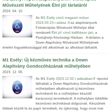
Művészeti Műhelyének Élni jó! tárlatáról
2024. 04. 10.
Az
M1 Esély című magazin műsor
2024.03.23-i adása
az alapítványunk
Fototerápiás Művészeti Műhelye által
rendezett
Élni jó! című kiállításon járt
, a
Pestújhelyi Közösségi Házban. A tárlaton a
Down Alapítvány Művészeti Műhelyének
értelmi fogyatékossággal élő alkotóinak az alkotásai láthatók.
M1 Esély: Új kézműves technika a Down
Alapítvány Gondozóházának műhelyében
2023. 12. 05.
Az M1
Esély 2023.12.02-i adásában
riportot
láthattak a
Down Alapítvány Gondozóházának
műhelyében alkalmazott új kézműves
technikáról és a műhelyben készülő
karácsonyi termékekről. A műhelyben többféle
kézműves technikával dolgoznak. Készülnek
többek között fa és papír termékek, és újdonság, hogy most már