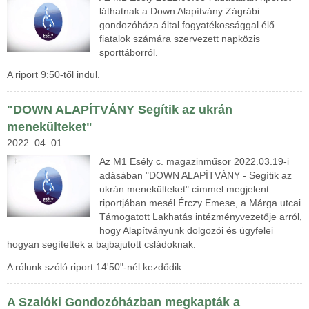
láthatnak a Down Alapítvány Zágrábi
gondozóháza által fogyatékossággal élő
fiatalok számára szervezett napközis
sporttáborról.
A riport 9:50-től indul.
"DOWN ALAPÍTVÁNY Segítik az ukrán
menekülteket"
2022. 04. 01.
Az M1 Esély c. magazinműsor 2022.03.19-i
adásában "DOWN ALAPÍTVÁNY - Segítik az
ukrán menekülteket" címmel megjelent
riportjában mesél Érczy Emese, a Márga utcai
Támogatott Lakhatás intézményvezetője arról,
hogy Alapítványunk dolgozói és ügyfelei
hogyan segítettek a bajbajutott csládoknak.
A rólunk szóló riport 14'50"-nél kezdődik.
A Szalóki Gondozóházban megkapták a