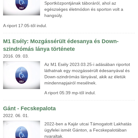
Sportközpontjának táboráról, ahol az
egészséges életmódon és sporton volt a
hangsúly.
A riport 17:05-től indul.
M1 Esély: Mozgássérült édesanya és Down-
szindrómás lánya története
2016. 09. 03.
Az M1 Esély 2023.03.25-i adásában riportot
láthatnak egy mozgássérült édesanyával és
Down-szindrómás lányával, akik az életük
mindennapjairól mesélnek.
A riport 05:39 mp-től indul.
Gánt - Fecskepalota
2022. 06. 01.
2022-ben a Kajár utcai Támogatott Lakhatás
ügyfelei ismét Gánton, a Fecskepalotában
nyaraltak.