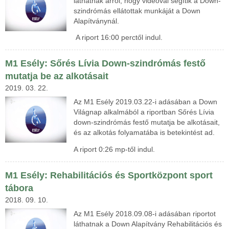
láthatnak arról, hogy
videóval segítik a Down-
szindrómás ellátottak munkáját a Down
Alapítványnál.
A riport 16:00 perctől indul.
M1 Esély: Sőrés Lívia Down-szindrómás festő
mutatja be az alkotásait
2019. 03. 22.
Az M1 Esély 2019.03.22-i adásában a Down
Világnap alkalmából a riportban Sőrés Lívia
down-szindrómás festő mutatja be alkotásait,
és az alkotás folyamatába is betekintést ad.
A riport 0:26 mp-től indul.
M1 Esély: Rehabilitációs és Sportközpont sport
tábora
2018. 09. 10.
Az M1 Esély 2018.09.08-i adásában riportot
láthatnak a Down Alapítvány Rehabilitációs és