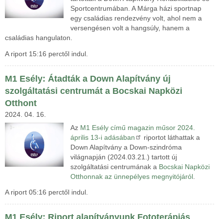
Sportcentrumában. A Márga házi sportnap
egy családias rendezvény volt, ahol nem a
versengésen volt a hangsúly, hanem a
családias hangulaton.
A riport 15:16 perctől indul.
M1 Esély: Átadták a Down Alapítvány új
szolgáltatási centrumát a Bocskai Napközi
Otthont
2024. 04. 16.
Az
M1 Esély című magazin műsor 2024.
április 13-i adásában
riportot láthattak a
Down Alapítvány a Down-szindróma
világnapján (2024.03.21.) tartott új
szolgáltatási centrumának a
Bocskai Napközi
Otthonnak az ünnepélyes megnyitójáról
.
A riport 05:16 perctől indul.
M1 Esély: Riport alapítványunk Fototerápiás