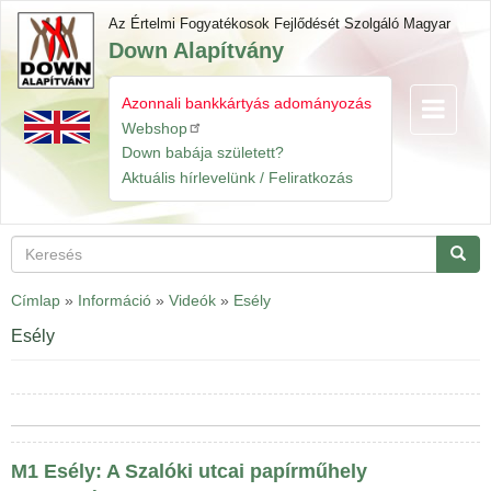
Ugrás
Az Értelmi Fogyatékosok Fejlődését Szolgáló Magyar
a
Down Alapítvány
tartalomra
Azonnali bankkártyás adományozás
Navigáció
Gyorslinkek
átkapcsol
Webshop
Down babája született?
Aktuális hírlevelünk / Feliratkozás
Keresés
Keres
Címlap
»
Információ
»
Videók
»
Esély
Esély
M1 Esély: A Szalóki utcai papírműhely