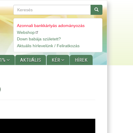
Keresés
Keresés
Azonnali bankkártyás adományozás
Webshop
Gyorslinkek
Down babája született?
Aktuális hírlevelünk / Feliratkozás
 1%
AKTUÁLIS
KÉR
HÍREK
)