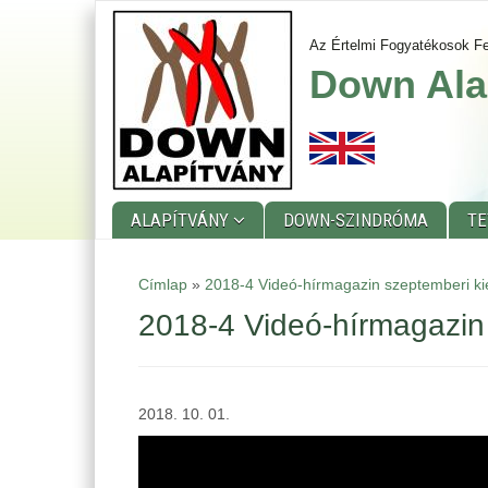
Ugrás
a
Az Értelmi Fogyatékosok Fe
tartalomra
Down Ala
ALAPÍTVÁNY
DOWN-SZINDRÓMA
T
Main
Címlap
»
2018-4 Videó-hírmagazin szeptemberi kie
menu
2018-4 Videó-hírmagazin 
2018. 10. 01.